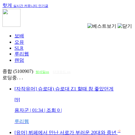
핫게
실시간 커뮤니티 인기글
보배
오유
SLR
루리웹
랜덤
종합 (5100907)
썸네일on
다크모드 on
로딩중. . .
[자작유머] 슈로대) 슈로대 Z1 할때 참 좋았던게
[9]
용자군
| 01:34 | 조회
0
|
루리웹
+2
[유머] 뷔페에서 만난 서로가 부러운 20대와 중년