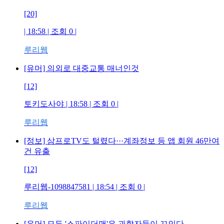
[20]
| 18:58 | 조회
0
|
루리웹
[유머] 의외로 대중교통 매너인것
[12]
토키도사야
| 18:58 | 조회
0
|
루리웹
[정보] 삼프로TV도 털렸다···계좌정보 등 앱 회원 46만여
건 유출
[12]
루리웹-1098847581
| 18:54 | 조회
0
|
루리웹
[유머] 모든 '스파이더맨'은 과학자들이 꼬인다