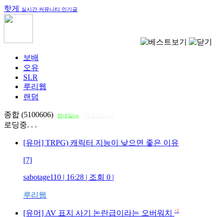
핫게
실시간 커뮤니티 인기글
보배
오유
SLR
루리웹
랜덤
종합 (5100606)
썸네일on
다크모드 on
로딩중. . .
[유머] TRPG) 캐릭터 지능이 낮으면 좋은 이유
[7]
sabotage110
| 16:28 | 조회
0
|
루리웹
+1
[유머] AV 표지 사기 논란급이라는 오버워치