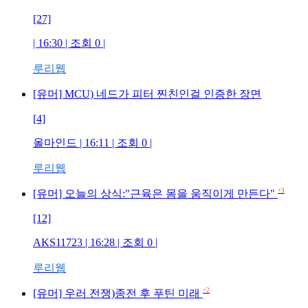
[27]
| 16:30 | 조회
0
|
루리웹
[유머] MCU) 네드가 피터 찐친인걸 인증한 장면
[4]
올마인드
| 16:11 | 조회
0
|
루리웹
+3
[유머] 오늘의 상식:"근육은 몸을 움직이게 만든다"
[12]
AKS11723
| 16:28 | 조회
0
|
루리웹
+2
[유머] 우러 전쟁)종전 후 푸틴 미래