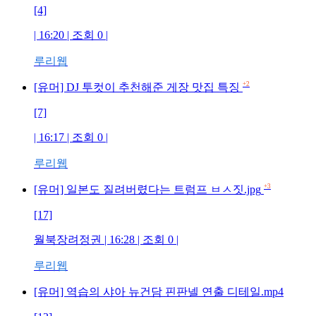
[4]
| 16:20 | 조회
0
|
루리웹
+2
[유머] DJ 투컷이 추천해준 게장 맛집 특징
[7]
| 16:17 | 조회
0
|
루리웹
+3
[유머] 일본도 질려버렸다는 트럼프 ㅂㅅ짓.jpg
[17]
월북장려정권
| 16:28 | 조회
0
|
루리웹
[유머] 역습의 샤아 뉴건담 핀판넬 연출 디테일.mp4