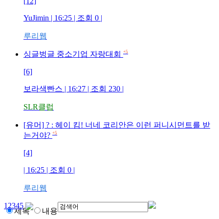
[12]
YuJimin
| 16:25 | 조회
0
|
루리웹
+5
싱글벙글 중소기업 자랑대회
[6]
보라색빤스
| 16:27 | 조회
230
|
SLR클럽
[유머] ? : 헤이 킴! 너네 코리안은 이런 퍼니시먼트를 받
+5
는거야?
[4]
| 16:25 | 조회
0
|
루리웹
1
2
3
4
5
제목
내용