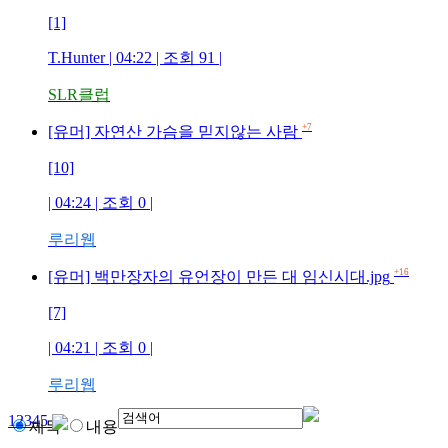
[1]
T.Hunter
| 04:22 | 조회
91
|
SLR클럽
+7
[유머] 자연산 가슴을 믿지않는 사람
[10]
| 04:24 | 조회
0
|
루리웹
+16
[유머] 백만장자의 유언장이 만든 대 임신시대.jpg
[7]
| 04:21 | 조회
0
|
루리웹
1
2
3
4
5
제목
내용