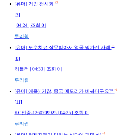
+3
[유머] 거인 전시회
[3]
| 04:24 | 조회
0
|
루리웹
+5
[유머] 도수치료 잘못받아서 얼굴 망가진 사례
[0]
히틀러
| 04:33 | 조회
0
|
루리웹
+6
[유머] 애플)"거참, 중국 메모리가 비싸다구요?"
[11]
KC인증-1260709925
| 04:25 | 조회
0
|
루리웹
+5
[유머] 형제자매가 일하는 식당에 가면.gif