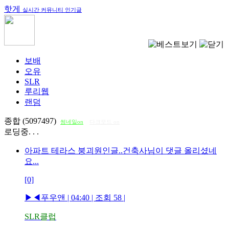
핫게
실시간 커뮤니티 인기글
보배
오유
SLR
루리웹
랜덤
종합 (5097497)
썸네일on
다크모드 on
로딩중. . .
아파트 테라스 붕괴원인글..건축사님이 댓글 올리셨네
요...
[0]
▶◀푸우앤
| 04:40 | 조회
58
|
SLR클럽