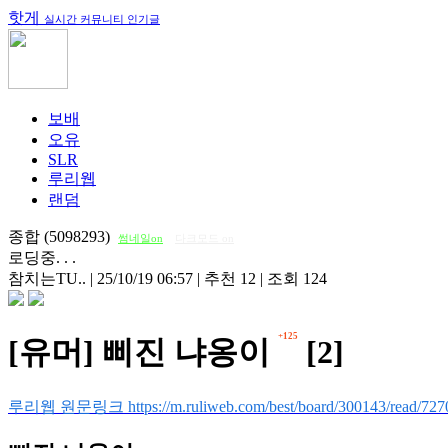
핫게
실시간 커뮤니티 인기글
보배
오유
SLR
루리웹
랜덤
종합 (5098293)
썸네일on
다크모드 on
로딩중. . .
참치는TU..
|
25/10/19 06:57
|
추천 12
|
조회 124
+125
[유머] 삐진 냐옹이
[2]
루리웹 원문링크 https://m.ruliweb.com/best/board/300143/read/727