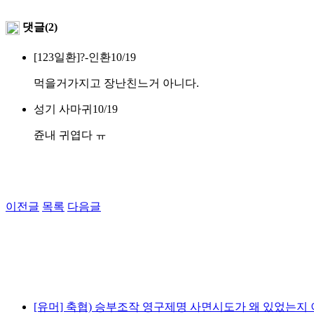
댓글(2)
[123일환]?-인환
10/19
먹을거가지고 장난친느거 아니다.
성기 사마귀
10/19
쥰내 귀엽다 ㅠ
이전글
목록
다음글
[유머] 축협) 승부조작 영구제명 사면시도가 왜 있었는지