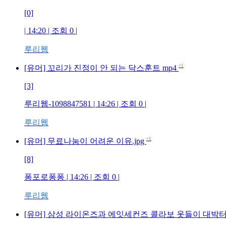
[0]
| 14:20 | 조회 0 |
루리웹
+1
[유머] 꼬리가 진정이 안 되는 닥스훈트 mp4
[3]
루리웹-1098847581 | 14:26 | 조회 0 |
루리웹
+1
[유머] 무료나눔이 어려운 이유.jpg
[8]
퐁포로퐁퐁 | 14:26 | 조회 0 |
루리웹
[유머] 삼성 라이온즈과 에잇세컨즈 콜라보 옷들이 대박터진