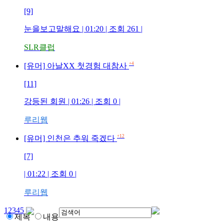
[9]
눈을보고말해요
| 01:20 | 조회
261
|
SLR클럽
+4
[유머] 아날XX 첫경험 대참사
[11]
강등된 회원
| 01:26 | 조회
0
|
루리웹
+12
[유머] 인천은 추워 죽겠다
[7]
| 01:22 | 조회
0
|
루리웹
1
2
3
4
5
제목
내용