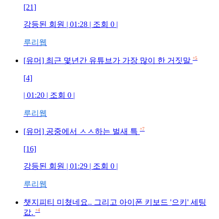
[21]
강등된 회원
| 01:28 | 조회
0
|
루리웹
+5
[유머] 최근 몇년간 유튜브가 가장 많이 한 거짓말
[4]
| 01:20 | 조회
0
|
루리웹
+7
[유머] 공중에서 ㅅㅅ하는 벌새 특
[16]
강등된 회원
| 01:29 | 조회
0
|
루리웹
챗지피티 미쳤네요.. 그리고 아이폰 키보드 '으키' 세팅
+4
값.