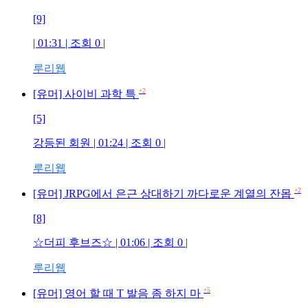
[9]
| 01:31 | 조회
0
|
루리웹
+2
[유머] 사이비 과학 특
[5]
강등된 회원
| 01:24 | 조회
0
|
루리웹
+2
[유머] JRPG에서 은근 상대하기 까다로운 계열의 잔몹
[8]
☆더피 후브즈☆
| 01:06 | 조회
0
|
루리웹
+5
[유머] 영어 할 때 T 발음 좀 하지 마