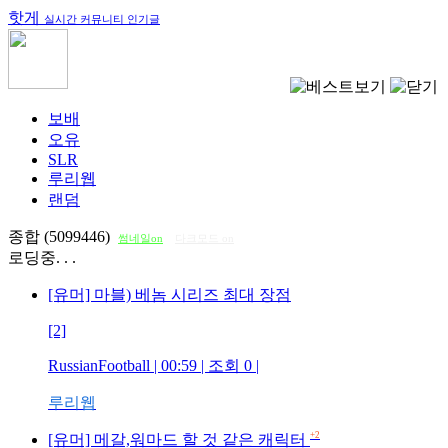
핫게
실시간 커뮤니티 인기글
보배
오유
SLR
루리웹
랜덤
종합 (5099446)
썸네일on
다크모드 on
로딩중. . .
[유머] 마블) 베놈 시리즈 최대 장점
[2]
RussianFootball
| 00:59 | 조회
0
|
루리웹
+2
[유머] 메갈,워마드 할 것 같은 캐릭터