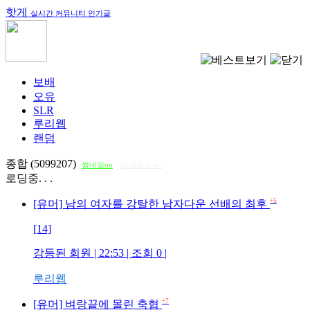
핫게
실시간 커뮤니티 인기글
보배
오유
SLR
루리웹
랜덤
종합 (5099207)
썸네일on
다크모드 on
로딩중. . .
+5
[유머] 남의 여자를 강탈한 남자다운 선배의 최후
[14]
강등된 회원
| 22:53 | 조회
0
|
루리웹
+7
[유머] 벼랑끝에 몰린 축협