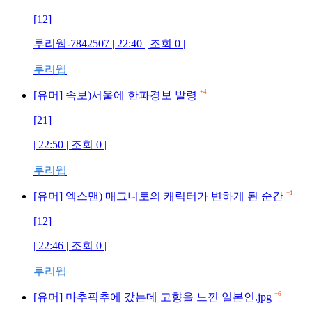
[12]
루리웹-7842507
| 22:40 | 조회
0
|
루리웹
+4
[유머] 속보)서울에 한파경보 발령
[21]
| 22:50 | 조회
0
|
루리웹
+1
[유머] 엑스맨) 매그니토의 캐릭터가 변하게 된 순간
[12]
| 22:46 | 조회
0
|
루리웹
+6
[유머] 마추픽추에 갔는데 고향을 느낀 일본인.jpg