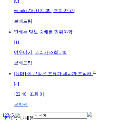
[6]
wonder2569
| 22:09 | 조회
2757
|
보배드림
딴베는 털보 숭배를 멈춰야함
[1]
여우타기
| 21:55 | 조회
340
|
보배드림
+1
[유머] 이 근방은 조류가 세니까 조심해
[4]
| 22:46 | 조회
0
|
루리웹
1
2
3
4
5
제목
내용