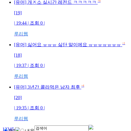
+4
[유머] 개ㅈ소 실시간 레전드 ㅋㅋㅋㅋㅋ
[19]
| 19:44 | 조회
0
|
루리웹
+1
[유머] 싫어요 ㅠㅠㅠ 싫단 말이에요 ㅠㅠㅠㅠㅠㅠㅠ
[18]
| 19:37 | 조회
0
|
루리웹
+4
[유머] 3년간 콜라먹은 남자 최후
[20]
| 19:35 | 조회
0
|
루리웹
1
2
3
4
5
제목
내용