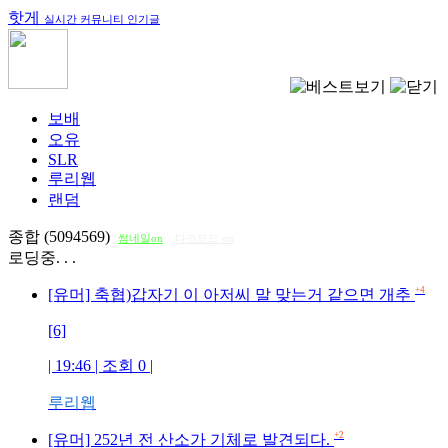
핫게
실시간 커뮤니티 인기글
보배
오유
SLR
루리웹
랜덤
종합 (5094569)
썸네일on
다크모드 on
로딩중. . .
+4
[유머] 축협)갑자기 이 아저씨 말 맞는거 같으면 개추
[6]
| 19:46 | 조회
0
|
루리웹
+2
[유머] 252년 전 산소가 기체로 발견되다.