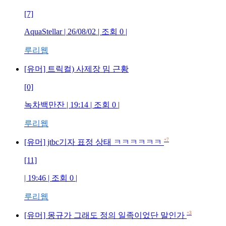
[7]
AquaStellar
| 26/08/02 | 조회
0
|
루리웹
[유머] 트릭컬) 사제장 밈 근황
[0]
녹차백만잔
| 19:14 | 조회
0
|
루리웹
+7
[유머] jtbc기자 표정 상태 ㅋㅋㅋㅋㅋㅋ
[11]
| 19:46 | 조회
0
|
루리웹
+3
[유머] 몽규가 그래도 정의 일족이었단 말인가