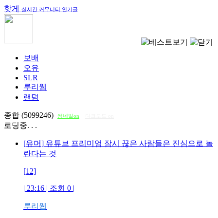
핫게
실시간 커뮤니티 인기글
보배
오유
SLR
루리웹
랜덤
종합 (5099246)
썸네일on
다크모드 on
로딩중. . .
[유머] 유튜브 프리미엄 잠시 끊은 사람들은 진심으로 놀
란다는 것
[12]
| 23:16 | 조회
0
|
루리웹