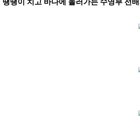
땡땡이 치고 바다에 놀러가는 수영부 선배와