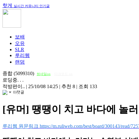
핫게
실시간 커뮤니티 인기글
보배
오유
SLR
루리웹
랜덤
종합 (5099310)
썸네일on
다크모드 on
로딩중. . .
적방편이..
|
25/10/08 14:25
|
추천 8
|
조회 133
[유머] 땡땡이 치고 바다에 놀러
루리웹 원문링크 https://m.ruliweb.com/best/board/300143/read/725