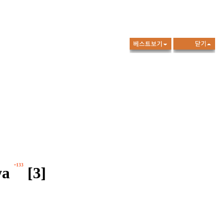
+133
a
[3]