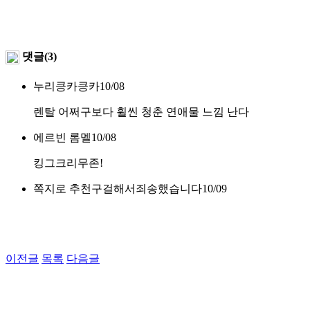
댓글(3)
누리킁카킁카
10/08
렌탈 어쩌구보다 휠씬 청춘 연애물 느낌 난다
에르빈 롬멜
10/08
킹그크리무존!
쪽지로 추천구걸해서죄송했습니다
10/09
이전글
목록
다음글