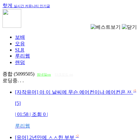
핫게
실시간 커뮤니티 인기글
보배
오유
SLR
루리웹
랜덤
종합 (5099505)
썸네일on
다크모드 on
로딩중. . .
+5
[자작유머] 야 이 날씨에 무슨 에어컨이냐 에어컨은 ㅉ
[5]
| 01:58 | 조회
0
|
루리웹
+2
[유머] 2년만에 ㅅㅅ한 부부