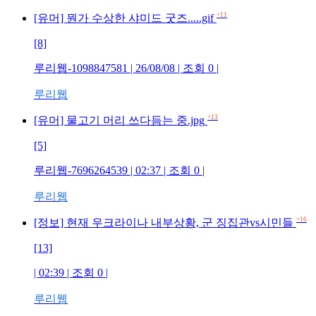
+11
[유머] 뭔가 수상한 샤미드 굿즈.....gif
[8]
루리웹-1098847581
| 26/08/08 | 조회
0
|
루리웹
+13
[유머] 물고기 머리 쓰다듬는 중.jpg
[5]
루리웹-7696264539
| 02:37 | 조회
0
|
루리웹
+16
[정보] 현재 우크라이나 내부상황, 군 징집관vs시민들
[13]
| 02:39 | 조회
0
|
루리웹