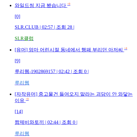
+9
와일드씽 지금 봤습니다
[0]
SLR.CLUB
| 02:57 | 조회
28
|
SLR클럽
+4
[유머] 엄마 어린시절 동네에서 행패 부리던 아저씨
[9]
루리웹-1902869157
| 02:42 | 조회
0
|
루리웹
[자작유머] 중고물건 들여오지 말라는 괴담이 안 와닿는
+9
이유
[14]
짭제비와토끼
| 02:44 | 조회
0
|
루리웹