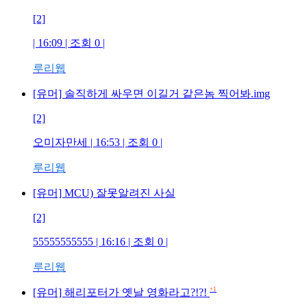
[2]
| 16:09 | 조회
0
|
루리웹
[유머] 솔직하게 싸우면 이길거 같은놈 찍어봐.img
[2]
오미자만세
| 16:53 | 조회
0
|
루리웹
[유머] MCU) 잘못알려진 사실
[2]
55555555555
| 16:16 | 조회
0
|
루리웹
+1
[유머] 해리포터가 옛날 영화라고?!?!