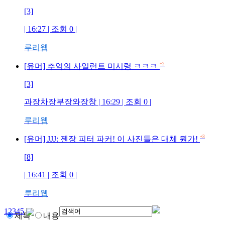
[3]
| 16:27 | 조회
0
|
루리웹
+2
[유머] 추억의 사일런트 미시령 ㅋㅋㅋ
[3]
과장차장부장와장창
| 16:29 | 조회
0
|
루리웹
+3
[유머] JJJ: 젠장 피터 파커! 이 사진들은 대체 뭔가!
[8]
| 16:41 | 조회
0
|
루리웹
1
2
3
4
5
제목
내용