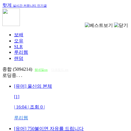
핫게
실시간 커뮤니티 인기글
보배
오유
SLR
루리웹
랜덤
종합 (5094214)
썸네일on
다크모드 on
로딩중. . .
[유머] 울산의 본체
[1]
| 16:04 | 조회
0
|
루리웹
[유머] 750불이면 자유를 드립니다