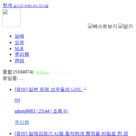
핫게
실시간 커뮤니티 인기글
보배
오유
SLR
루리웹
랜덤
종합 (5104074)
썸네일on
다크모드 on
로딩중. . .
+2
[유머] 일본 유명 성우들의 나이.
[9]
adoru0083
| 23:44 | 조회
0
|
루리웹
[유머] 일제강점기 시절 철저하게 행적을 비밀로 한 경