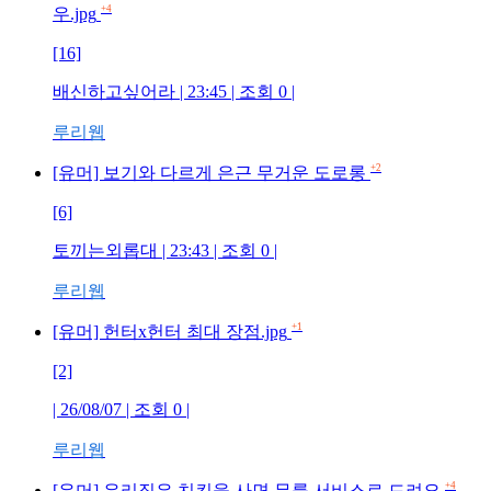
+4
우.jpg
[16]
배신하고싶어라
| 23:45 | 조회
0
|
루리웹
+2
[유머] 보기와 다르게 은근 무거운 도로롱
[6]
토끼는외롭대
| 23:43 | 조회
0
|
루리웹
+1
[유머] 헌터x헌터 최대 장점.jpg
[2]
| 26/08/07 | 조회
0
|
루리웹
+4
[유머] 우리집은 치킨을 사면 무를 서비스로 드려요