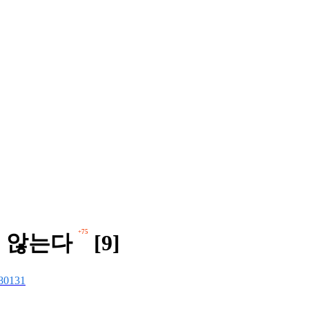
+75
지 않는다
[9]
80131