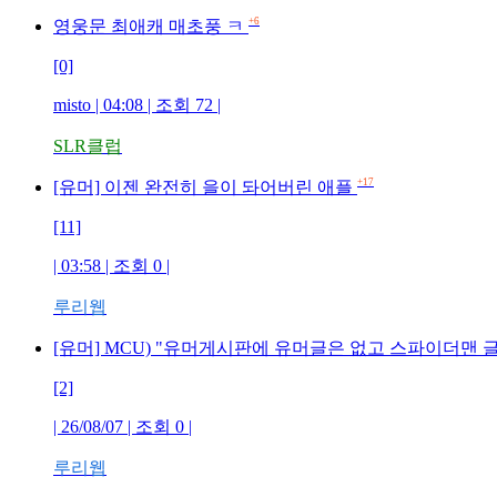
+6
영웅문 최애캐 매초풍 ㅋ
[0]
misto | 04:08 | 조회 72 |
SLR클럽
+17
[유머] 이젠 완전히 을이 돠어버린 애플
[11]
| 03:58 | 조회 0 |
루리웹
[유머] MCU) "유머게시판에 유머글은 없고 스파이더맨 
[2]
| 26/08/07 | 조회 0 |
루리웹