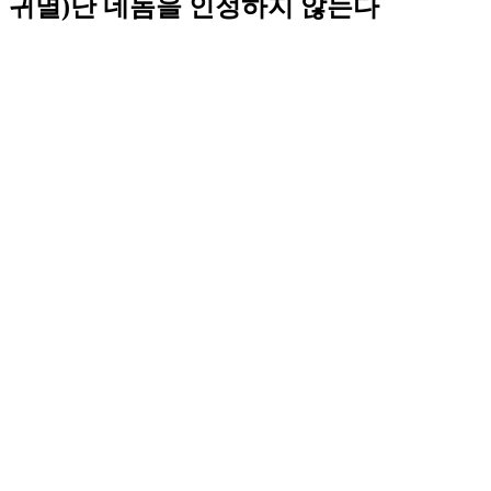
귀멸)난 네놈을 인정하지 않는다