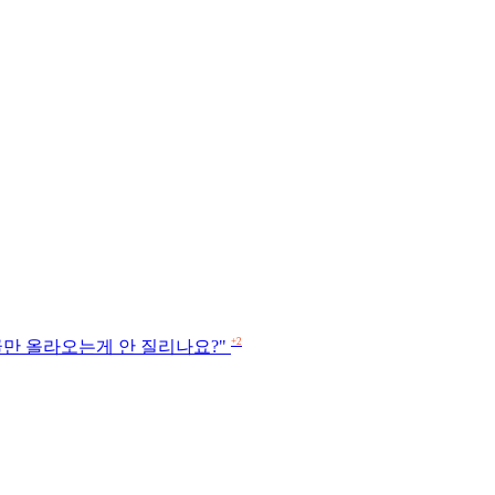
+2
글만 올라오는게 안 질리나요?"