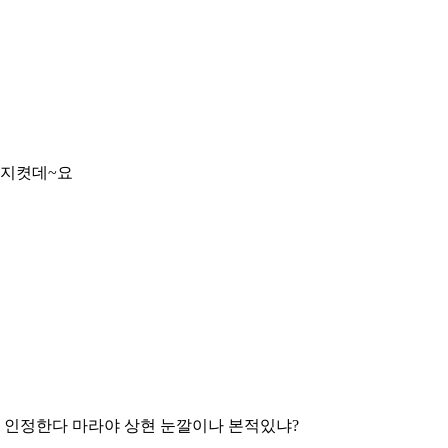
못지켯데~요
뭘 인정한다 마라야 상현 눈깔이나 본적있냐?