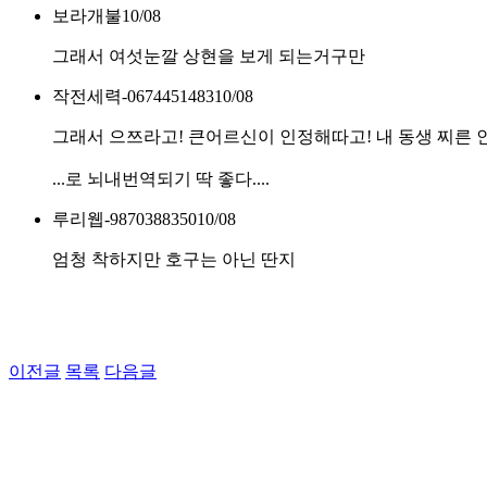
보라개불
10/08
그래서 여섯눈깔 상현을 보게 되는거구만
작전세력-0674451483
10/08
그래서 으쯔라고! 큰어르신이 인정해따고! 내 동생 찌른 인
...로 뇌내번역되기 딱 좋다....
루리웹-9870388350
10/08
엄청 착하지만 호구는 아닌 딴지
이전글
목록
다음글