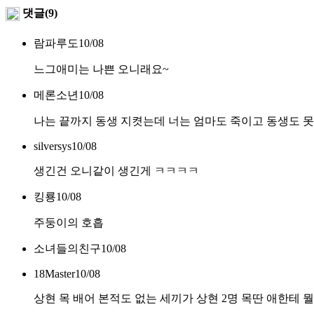
댓글(9)
람파루도
10/08
느그애미는 나쁜 오니래요~
메론소년
10/08
나는 끝까지 동생 지켯는데 너는 엄마도 죽이고 동생도 
silversys
10/08
생긴건 오니같이 생긴게 ㅋㅋㅋㅋ
킹룡
10/08
주둥이의 호흡
소녀들의친구
10/08
18Master
10/08
상현 목 배어 본적도 없는 세끼가 상현 2명 목딴 애한테 