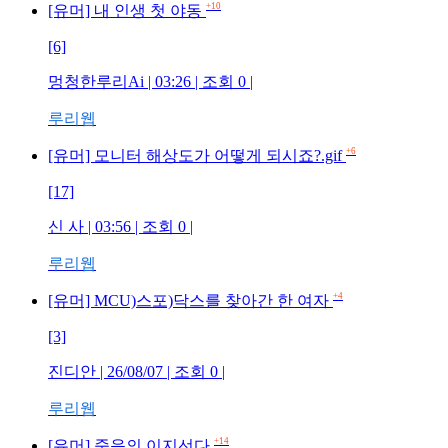
+10
[유머] 내 인생 첫 야동
[6]
멍청한루리Ai | 03:26 | 조회 0 |
루리웹
+6
[유머] 모니터 해상도가 어떻게 되시죠?.gif
[17]
신 사 | 03:56 | 조회 0 |
루리웹
+4
[유머] MCU)스포)닥스를 찾아간 한 여자
[3]
진디안 | 26/08/07 | 조회 0 |
루리웹
+14
[유머] 죽음의 이지선다