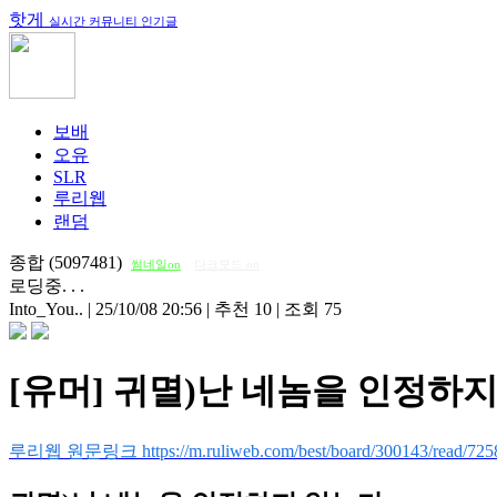
핫게
실시간 커뮤니티 인기글
보배
오유
SLR
루리웹
랜덤
종합 (5097481)
썸네일on
다크모드 on
로딩중. . .
Into_You..
|
25/10/08 20:56
|
추천 10
|
조회 75
[유머] 귀멸)난 네놈을 인정하
루리웹 원문링크 https://m.ruliweb.com/best/board/300143/read/725