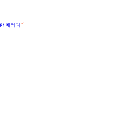
+1
악한 패러디