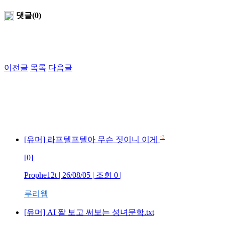
댓글(0)
이전글
목록
다음글
+3
[유머] 라프텔프텔아 무슨 짓이니 이게
[0]
Prophe12t | 26/08/05 | 조회 0 |
루리웹
[유머] AI 짤 보고 써보는 성녀문학.txt