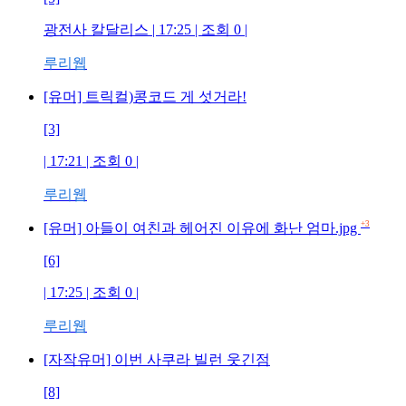
광전사 칼달리스 | 17:25 | 조회 0 |
루리웹
[유머] 트릭컬)콩코드 게 섯거라!
[3]
| 17:21 | 조회 0 |
루리웹
+3
[유머] 아들이 여친과 헤어진 이유에 화난 엄마.jpg
[6]
| 17:25 | 조회 0 |
루리웹
[자작유머] 이번 사쿠라 빌런 웃긴점
[8]