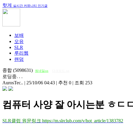
핫게
실시간 커뮤니티 인기글
보배
오유
SLR
루리웹
랜덤
종합 (5098631)
썸네일on
다크모드 on
로딩중. . .
AurosTec..
|
25/10/06 04:43
|
추천 0
|
조회 253
컴퓨터 사양 잘 아시는분 ㅎ
SLR클럽 원문링크 https://m.slrclub.com/v/hot_article/1383782