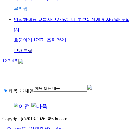
루리웹
안녕하세요 교통사고가 났는데 초보운전에 첫사고라 
[8]
호둥이2 | 17:07 | 조회 262 |
보배드림
1
2
3
4
5
제목
내용
Copyright(c)2013-2026 386dx.com
Contact Us (삭제요청)
App