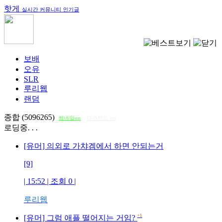
핫게
실시간 커뮤니티 인기글
보배
오유
SLR
루리웹
랜덤
종합 (5096265)
썸네일on
다크모드 on
로딩중. . .
[유머] 의외로 가챠겜에서 하면 안되는거
[9]
| 15:52 | 조회
0
|
루리웹
+1
[유머] 그럼 애플 떨어지는 거임?