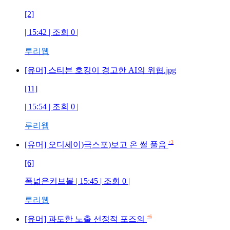
[2]
| 15:42 | 조회
0
|
루리웹
[유머] 스티븐 호킹이 경고한 AI의 위협.jpg
[11]
| 15:54 | 조회
0
|
루리웹
+3
[유머] 오디세이)극스포)보고 온 썰 풀음
[6]
폭넓은커브볼
| 15:45 | 조회
0
|
루리웹
+6
[유머] 과도한 노출 선정적 포즈의