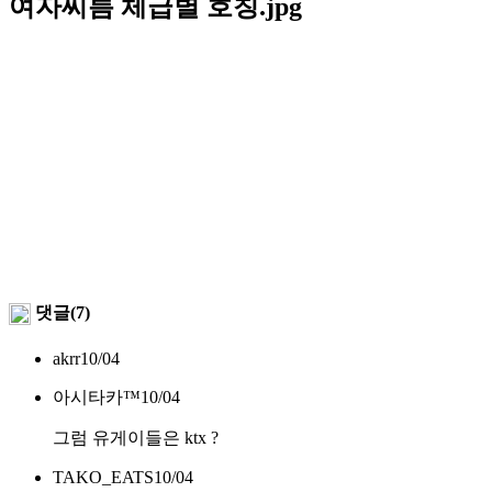
여자씨름 체급별 호칭.jpg
댓글(7)
akrr
10/04
아시타카™
10/04
그럼 유게이들은 ktx ?
TAKO_EATS
10/04