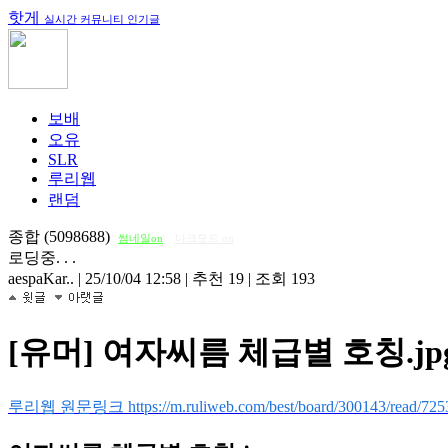
핫게
실시간 커뮤니티 인기글
보배
오유
SLR
루리웹
랜덤
종합 (5098688)
썸네일on
다크모드 on
로딩중. . .
aespaKar..
|
25/10/04 12:58
|
추천 19
|
조회 193
[유머] 여자씨름 체급별 호칭.jp
루리웹 원문링크 https://m.ruliweb.com/best/board/300143/read/725