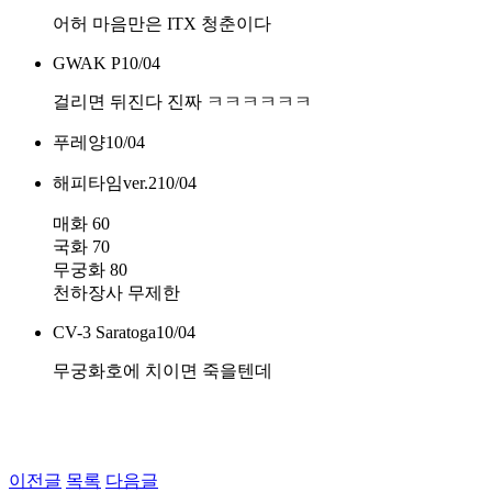
어허 마음만은 ITX 청춘이다
GWAK P
10/04
걸리면 뒤진다 진짜 ㅋㅋㅋㅋㅋㅋ
푸레양
10/04
해피타임ver.2
10/04
매화 60
국화 70
무궁화 80
천하장사 무제한
CV-3 Saratoga
10/04
무궁화호에 치이면 죽을텐데
이전글
목록
다음글