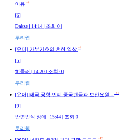
+4
이유
[6]
Dakze
| 14:14 | 조회
0
|
루리웹
+7
[유머] 가부키쵸의 흔한 일상
[5]
히틀러
| 14:20 | 조회
0
|
루리웹
+11
[유머] 태국 공항 민폐 중국팬들과 보안요원...
[9]
안면인식 장애
| 15:44 | 조회
0
|
루리웹
+12
[유머] 서장훈 450억 빌딩 근황 ㄷㄷㄷ