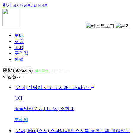
핫게
실시간 커뮤니티 인기글
보배
오유
SLR
루리웹
랜덤
종합 (5096239)
썸네일on
다크모드 on
로딩중. . .
+3
[유머] 전담이 로봇 꼬X 빠는거라고?
[10]
영국맛산수유
| 15:38 | 조회
0
|
루리웹
[유머] Mcu)스포) 스파이더맨 스포를 당했는데 괜찮았던