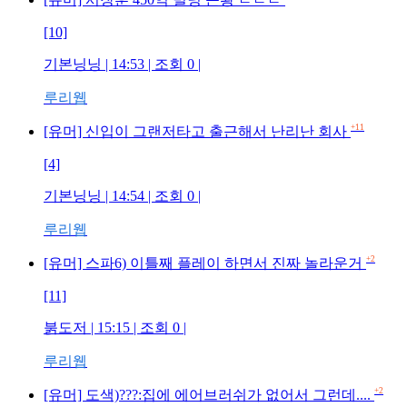
[10]
기본닝닝
| 14:53 | 조회
0
|
루리웹
+11
[유머] 신입이 그랜저타고 출근해서 난리난 회사
[4]
기본닝닝
| 14:54 | 조회
0
|
루리웹
+2
[유머] 스파6) 이틀째 플레이 하면서 진짜 놀라운거
[11]
붉도저
| 15:15 | 조회
0
|
루리웹
+2
[유머] 도색)???:집에 에어브러쉬가 없어서 그런데....