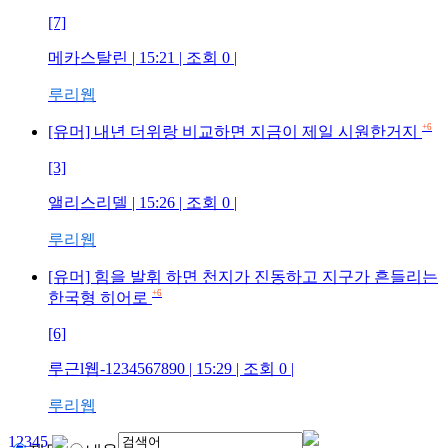
[7]
메카스탈린
| 15:21 | 조회
0
|
루리웹
+6
[유머] 내년 더위랑 비교하면 지금이 제일 시원한거지
[3]
앨리스리델
| 15:26 | 조회
0
|
루리웹
[유머] 힘을 발휘 하면 천지가 진동하고 지구가 흔들리는
+6
한국형 히어로
[6]
루근l웹-1234567890
| 15:29 | 조회
0
|
루리웹
1
2
3
4
5