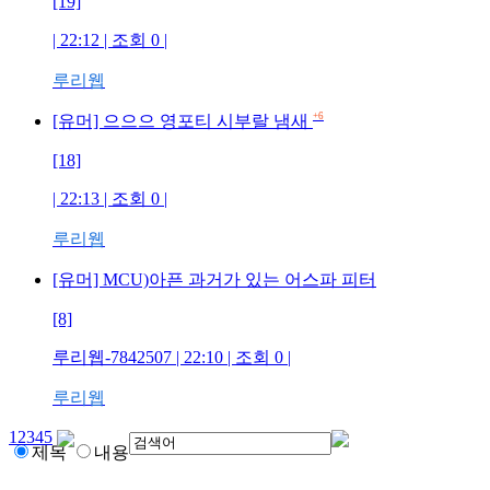
[19]
| 22:12 | 조회
0
|
루리웹
+6
[유머] 으으으 영포티 시부랄 냄새
[18]
| 22:13 | 조회
0
|
루리웹
[유머] MCU)아픈 과거가 있는 어스파 피터
[8]
루리웹-7842507
| 22:10 | 조회
0
|
루리웹
1
2
3
4
5
제목
내용