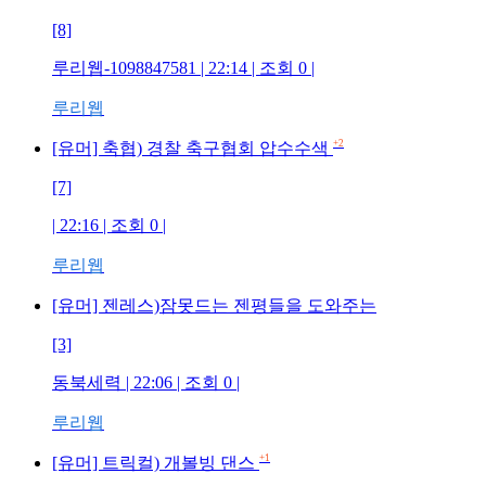
[8]
루리웹-1098847581
| 22:14 | 조회
0
|
루리웹
+2
[유머] 축협) 경찰 축구협회 압수수색
[7]
| 22:16 | 조회
0
|
루리웹
[유머] 젠레스)잠못드는 젠평들을 도와주는
[3]
동북세력
| 22:06 | 조회
0
|
루리웹
+1
[유머] 트릭컬) 개볼빙 댄스