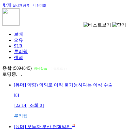
핫게
실시간 커뮤니티 인기글
보배
오유
SLR
루리웹
랜덤
종합 (5094845)
썸네일on
다크모드 on
로딩중. . .
[유머] 약혐) 의외로 아직 불가능하다는 이식 수술
[8]
| 22:14 | 조회
0
|
루리웹
+3
[유머] 오늘자 부산 헌혈먹튀