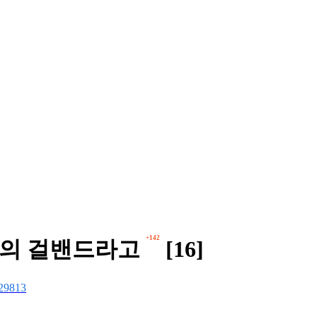
+142
최초의 걸밴드라고
[16]
29813