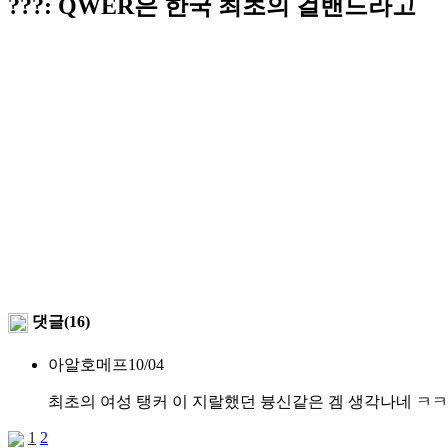
???: QWER은 한국 최초의 걸밴드라고
댓글(16)
아알호메프
10/04
최초의 여성 탱커 이 지랄했던 븅신같은 겜 생각나네 ㅋ
1
2