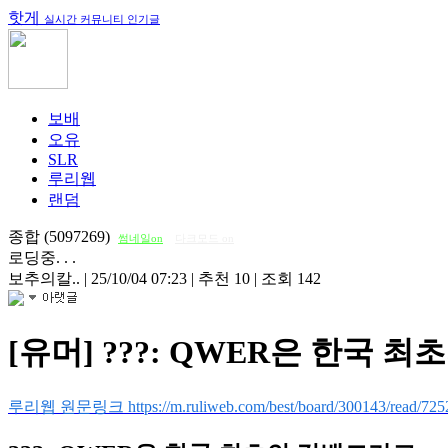
핫게
실시간 커뮤니티 인기글
보배
오유
SLR
루리웹
랜덤
종합 (5097269)
썸네일on
다크모드 on
로딩중. . .
보추의칼..
|
25/10/04 07:23
|
추천 10
|
조회 142
[유머] ???: QWER은 한국 
루리웹 원문링크 https://m.ruliweb.com/best/board/300143/read/725