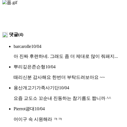
댓글(4)
barcarolle
10/04
아 진짜 후련하네. 그래도 좀 더 제대로 많이 줘패지...
뿌리깊은존슨형
10/04
때리신분 감사해요 한번더 부탁드려보아요 ~~
용산개고기가족사기단
10/04
요즘 교도소 꼬순내 진동하는 참기름도 짭니까 ^^
Pierrot광대
10/04
어이구 속 시원해라 ㅋㅋ