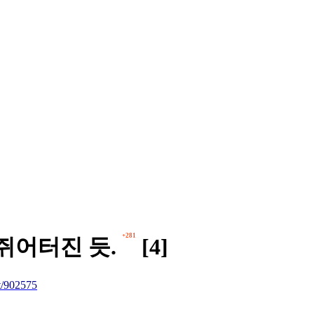
+281
쥐어터진 듯.
[4]
/902575