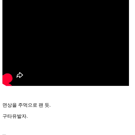
면상을 주먹으로 팬 듯.
구타유발자.