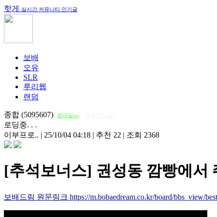
핫게
실시간 커뮤니티 인기글
보배
오유
SLR
루리웹
랜덤
종합 (5095607)
썸네일on
다크모드 on
로딩중. . .
이부프로..
|
25/10/04 04:18
|
추천 22
|
조회 2368
[추석보너스] 권성동 깜빵에서 
보배드림 원문링크 https://m.bobaedream.co.kr/board/bbs_view/best