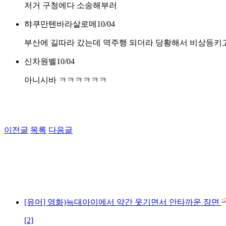
저거 구청에다 소송해부러
햐쿠만텐바라살로메
10/04
부산에 길따라 갔는데 역주행 되더라 당황해서 비상등키
신차원벨
10/04
아니시바 ㅋㅋㅋㅋㅋㅋ
이전글
목록
다음글
+
[유머] 영화)늑대아이에서 약간 웃기면서 안타까운 장면
[2]