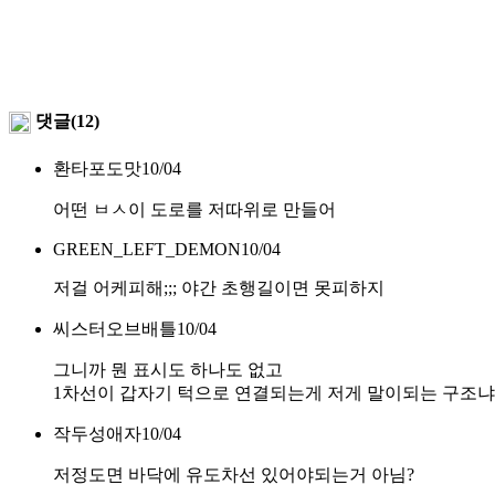
댓글(12)
환타포도맛
10/04
어떤 ㅂㅅ이 도로를 저따위로 만들어
GREEN_LEFT_DEMON
10/04
저걸 어케피해;;; 야간 초행길이면 못피하지
씨스터오브배틀
10/04
그니까 뭔 표시도 하나도 없고
1차선이 갑자기 턱으로 연결되는게 저게 말이되는 구조냐
작두성애자
10/04
저정도면 바닥에 유도차선 있어야되는거 아님?