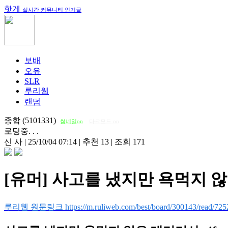
핫게
실시간 커뮤니티 인기글
보배
오유
SLR
루리웹
랜덤
종합 (5101331)
썸네일on
다크모드 on
로딩중. . .
신 사
|
25/10/04 07:14
|
추천 13
|
조회 171
[유머] 사고를 냈지만 욕먹지 않
루리웹 원문링크 https://m.ruliweb.com/best/board/300143/read/725