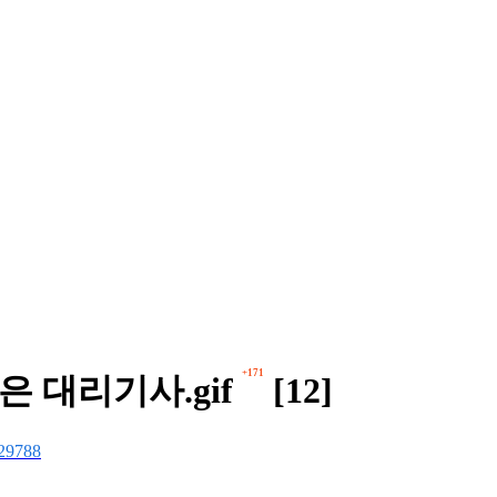
+171
은 대리기사.gif
[12]
29788