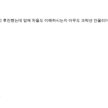
고 후진했는데 앞에 차들도 이해하시는지 아무도 크락션 안울리
2