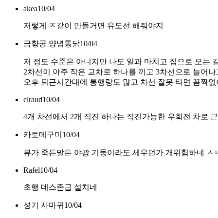
akea
10/04
저렇게 ㅈ같이 만들거면 유도선 해줘야지
금향궁 양념통닭
10/04
저 정도 수준은 아니지만 나도 일과 마치고 집으로 오는 
2차선이 아주 작은 교차로 하나를 끼고 3차선으로 늘어
오후 퇴근시간대에 통행량도 많고 차선 잘못 타면 꼼짝없이
clraud
10/04
4개 차선에서 2개 직진 하나는 직진가능한 우회전 차로
카토메구미
10/04
뷰가 죽든말든 야광 기둥이라도 세우던가 개위험하네 ㅅ
Rafel
10/04
초행 데스존급 설치네
성기 사마귀
10/04