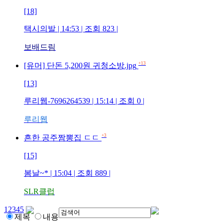
[18]
택시의발
| 14:53 | 조회
823
|
보배드림
+13
[유머] 단돈 5,200원 귀청소방.jpg
[13]
루리웹-7696264539
| 15:14 | 조회
0
|
루리웹
+3
흔한 공주짬뽕집 ㄷㄷ
[15]
봄날~*
| 15:04 | 조회
889
|
SLR클럽
1
2
3
4
5
제목
내용