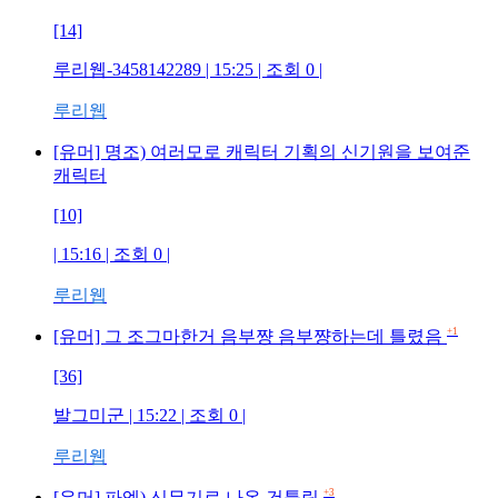
[14]
루리웹-3458142289
| 15:25 | 조회
0
|
루리웹
[유머] 명조) 여러모로 캐릭터 기획의 신기원을 보여준
캐릭터
[10]
| 15:16 | 조회
0
|
루리웹
+1
[유머] 그 조그마한거 음부쨩 음부쨩하는데 틀렸음
[36]
발그미군
| 15:22 | 조회
0
|
루리웹
+3
[유머] 파엠) 신무기로 나온 건틀릿