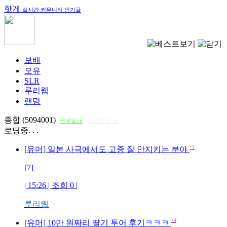
핫게
실시간 커뮤니티 인기글
보배
오유
SLR
루리웹
랜덤
종합 (5094001)
썸네일on
다크모드 on
로딩중. . .
+1
[유머] 일본 사극에서도 고증 잘 안지키는 분야
[7]
| 15:26 | 조회
0
|
루리웹
+4
[유머] 10만 원짜리 딸기 투어 후기ㅋㅋㅋ