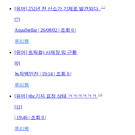
+13
[유머] 252년 전 산소가 기체로 발견되다.
[7]
AquaStellar
| 26/08/02 | 조회
0
|
루리웹
[유머] 트릭컬) 사제장 밈 근황
[0]
녹차백만잔
| 19:14 | 조회
0
|
루리웹
+16
[유머] jtbc기자 표정 상태 ㅋㅋㅋㅋㅋㅋ
[11]
| 19:46 | 조회
0
|
루리웹