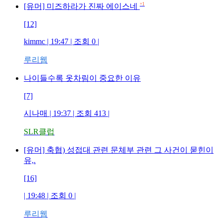
+1
[유머] 미즈하라가 진짜 에이스네
[12]
kimmc
| 19:47 | 조회
0
|
루리웹
나이들수록 옷차림이 중요한 이유
[7]
시나매
| 19:37 | 조회
413
|
SLR클럽
[유머] 축협) 성접대 관련 문체부 관련 그 사건이 묻힌이
유,.
[16]
| 19:48 | 조회
0
|
루리웹