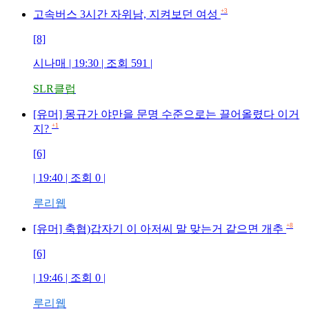
+3
고속버스 3시간 자위남, 지켜보던 여성
[8]
시나매
| 19:30 | 조회
591
|
SLR클럽
[유머] 몽규가 야만을 문명 수준으로는 끌어올렸다 이거
+1
지?
[6]
| 19:40 | 조회
0
|
루리웹
+8
[유머] 축협)갑자기 이 아저씨 말 맞는거 같으면 개추
[6]
| 19:46 | 조회
0
|
루리웹