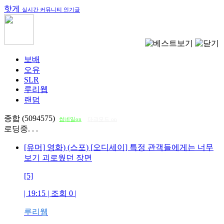
핫게
실시간 커뮤니티 인기글
보배
오유
SLR
루리웹
랜덤
종합 (5094575)
썸네일on
다크모드 on
로딩중. . .
[유머] 영화) (스포) [오디세이] 특정 관객들에게는 너무
보기 괴로웠던 장면
[5]
| 19:15 | 조회
0
|
루리웹