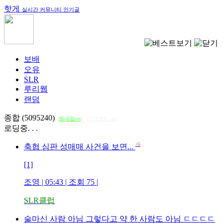
핫게
실시간 커뮤니티 인기글
보배
오유
SLR
루리웹
랜덤
종합 (5095240)
썸네일on
다크모드 on
로딩중. . .
+6
축협 심판 성매매 사건을 보면...
[1]
조영
| 05:43 | 조회
75
|
SLR클럽
술마신 사람 아님 그렇다고 약 한 사람도 아님 ㄷㄷㄷㄷ