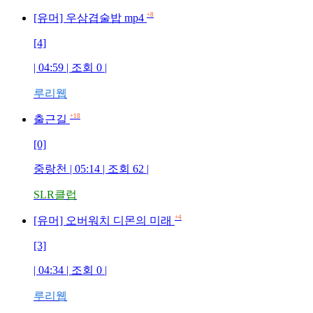
+8
[유머] 우삼겹술밥 mp4
[4]
| 04:59 | 조회
0
|
루리웹
+18
출근길
[0]
중랑천
| 05:14 | 조회
62
|
SLR클럽
+4
[유머] 오버워치 디몬의 미래
[3]
| 04:34 | 조회
0
|
루리웹