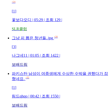
+24
[1]
꽃보다오디
| 05:29 | 조회
129
|
SLR클럽
+28
그냥 피 뽑은 청년들..jpg
[3]
나그네11
| 01:05 | 조회
1422
|
보배드림
파키스탄 남성이 여중생에게 수상한 수박을 권했다가 잡
+35
혔네요.
[1]
림드qhqo
| 00:42 | 조회
1550
|
보배드림