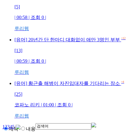
[5]
| 00:58 | 조회
0
|
루리웹
+12
[유머] 20년간 단 한마디 대화없이 애만 3명인 부부
[13]
| 00:59 | 조회
0
|
루리웹
+4
[유머] 황근출 해병이 자진입대자를 기다리는 장소
[25]
코파노 리키
| 01:00 | 조회
0
|
루리웹
1
2
3
4
5
제목
내용