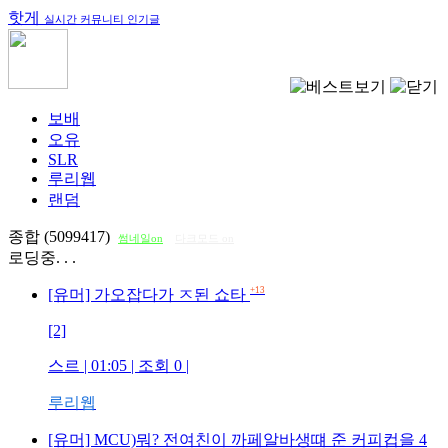
핫게
실시간 커뮤니티 인기글
보배
오유
SLR
루리웹
랜덤
종합 (5099417)
썸네일on
다크모드 on
로딩중. . .
+13
[유머] 가오잡다가 ㅈ된 쇼타
[2]
스르
| 01:05 | 조회
0
|
루리웹
[유머] MCU)뭐? 전여친이 까페알바생떄 준 커피컵을 4