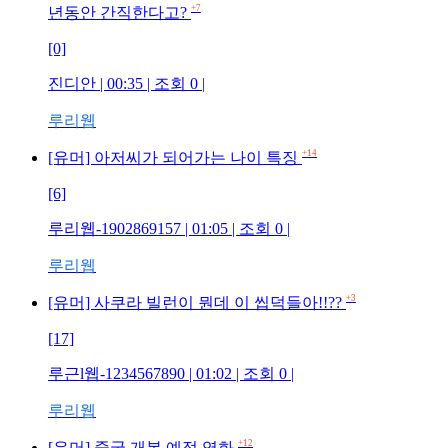
+7
년동안 간직한다고?
[0]
진디안
| 00:35 | 조회
0
|
루리웹
+14
[유머] 아저씨가 되어가는 나이 특징
[6]
루리웹-1902869157
| 01:05 | 조회
0
|
루리웹
+3
[유머] 사쿠라 빌런이 뭔데 이 씹덕들아!!??
[17]
루근l웹-1234567890
| 01:02 | 조회
0
|
루리웹
+12
[유머] 중국 개봉 예정 영화