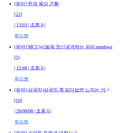
[유머] 한국 육상 근황
[22]
| 13:03 | 조회
0
|
루리웹
[유머] MCU)시빌워 정신공격하는 피터.manhwa
[5]
| 12:48 | 조회
0
|
루리웹
+2
[유머] 삼국지)삼국지 쭉 읽다보면 느끼는 거
[10]
| 26/08/08 | 조회
0
|
루리웹
+6
[유머] 스마트 트렁크 대참사