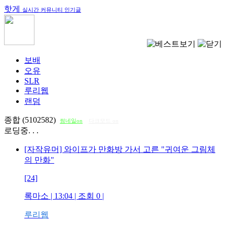
핫게
실시간 커뮤니티 인기글
보배
오유
SLR
루리웹
랜덤
종합 (5102582)
썸네일on
다크모드 on
로딩중. . .
[자작유머] 와이프가 만화방 가서 고른 "귀여운 그림체
의 만화"
[24]
록마소
| 13:04 | 조회
0
|
루리웹