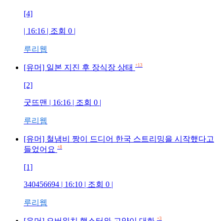
[4]
| 16:16 | 조회
0
|
루리웹
+13
[유머] 일본 지진 후 장식장 상태
[2]
굿뜨맨
| 16:16 | 조회
0
|
루리웹
[유머] 철냄비 짱이 드디어 한국 스트리밍을 시작했다고
+8
들었어요
[1]
340456694
| 16:10 | 조회
0
|
루리웹
+3
[유머] 오버워치 햄스터와 고양이 대화