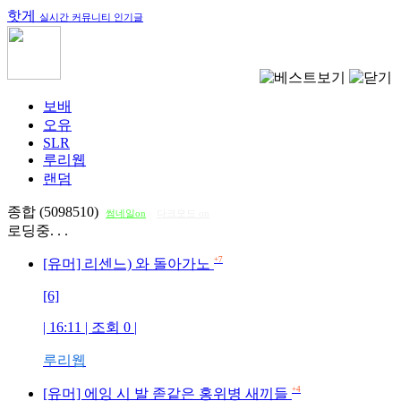
핫게
실시간 커뮤니티 인기글
보배
오유
SLR
루리웹
랜덤
종합 (5098510)
썸네일on
다크모드 on
로딩중. . .
+7
[유머] 리센느) 와 돌아가노
[6]
| 16:11 | 조회
0
|
루리웹
+4
[유머] 에잉 시 발 졷같은 홍위병 새끼들