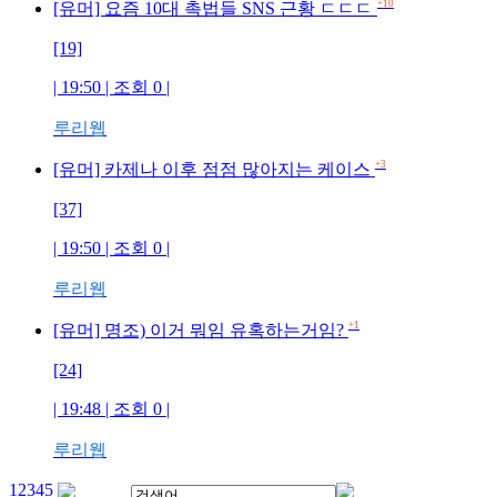
+10
[유머] 요즘 10대 촉법들 SNS 근황 ㄷㄷㄷ
[19]
| 19:50 | 조회
0
|
루리웹
+3
[유머] 카제나 이후 점점 많아지는 케이스
[37]
| 19:50 | 조회
0
|
루리웹
+1
[유머] 명조) 이거 뭐임 유혹하는거임?
[24]
| 19:48 | 조회
0
|
루리웹
1
2
3
4
5