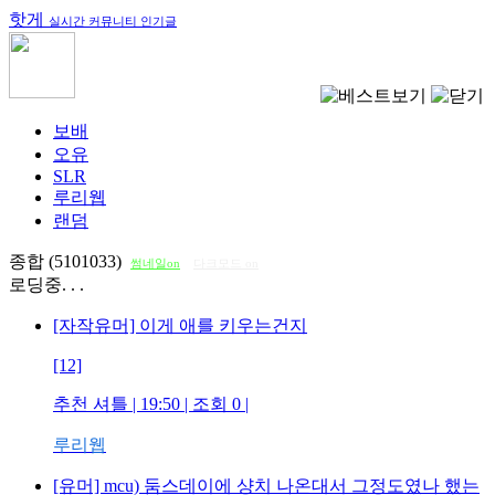
핫게
실시간 커뮤니티 인기글
보배
오유
SLR
루리웹
랜덤
종합 (5101033)
썸네일on
다크모드 on
로딩중. . .
[자작유머] 이게 애를 키우는건지
[12]
추천 셔틀
| 19:50 | 조회
0
|
루리웹
[유머] mcu) 둠스데이에 샹치 나온대서 그정도였나 했는