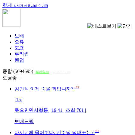
핫게
실시간 커뮤니티 인기글
보배
오유
SLR
루리웹
랜덤
종합 (5094595)
썸네일on
다크모드 on
로딩중. . .
+13
김민석 이게 죽을 죄입니까?
[15]
웃으면만사형통
| 19:41 | 조회
701
|
보배드림
+10
다시 ai에 물어봣다. 민주당 당대표는?