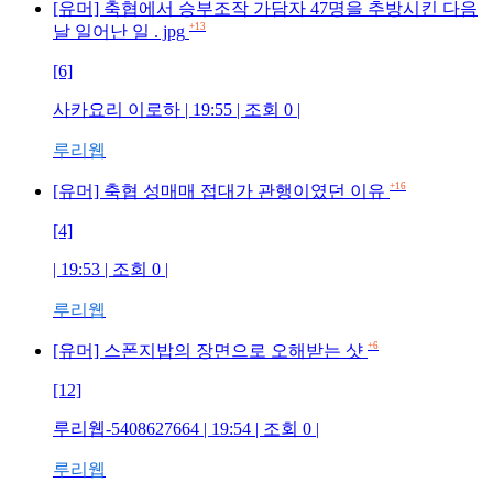
[유머] 축협에서 승부조작 가담자 47명을 추방시킨 다음
+13
날 일어난 일 . jpg
[6]
사카요리 이로하
| 19:55 | 조회
0
|
루리웹
+16
[유머] 축협 성매매 접대가 관행이였던 이유
[4]
| 19:53 | 조회
0
|
루리웹
+6
[유머] 스폰지밥의 장면으로 오해받는 샷
[12]
루리웹-5408627664
| 19:54 | 조회
0
|
루리웹