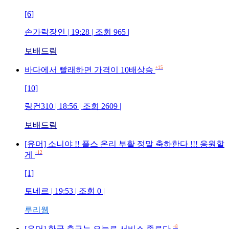
[6]
손가락장인
| 19:28 | 조회
965
|
보배드림
+15
바다에서 빨래하면 가격이 10배상승
[10]
링컨310
| 18:56 | 조회
2609
|
보배드림
[유머] 소니야 !! 플스 온리 부활 정말 축하한다 !!! 응원할
+12
게
[1]
토네르
| 19:53 | 조회
0
|
루리웹
+8
[유머] 한국 축구는 오늘로 서비스 종료다