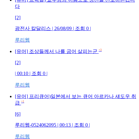
다
[2]
광전사 칼달리스
| 26/08/09 | 조회
0
|
루리웹
+3
[유머] 조상들께서 나를 굽어 살피는군
[2]
| 00:10 | 조회
0
|
루리웹
[유머] 프리큐어)일본에서 보는 큐어 아르카나 섀도우 취
+1
급
[6]
루리웹-0524062095
| 00:13 | 조회
0
|
루리웹