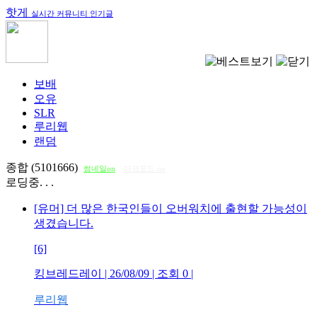
핫게
실시간 커뮤니티 인기글
보배
오유
SLR
루리웹
랜덤
종합 (5101666)
썸네일on
다크모드 on
로딩중. . .
[유머] 더 많은 한국인들이 오버워치에 출현할 가능성이
생겼습니다.
[6]
킹브레드레이
| 26/08/09 | 조회
0
|
루리웹