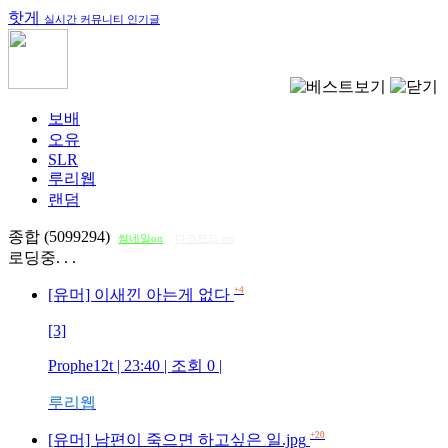
핫게
실시간 커뮤니티 인기글
보배
오유
SLR
루리웹
랜덤
종합 (5099294)
썸네일on
다크모드 on
로딩중. . .
+4
[유머] 이새낀 아는게 없다
[3]
Prophe12t
| 23:40 | 조회
0
|
루리웹
+20
[유머] 남편이 죽으면 하고싶은 일.jpg