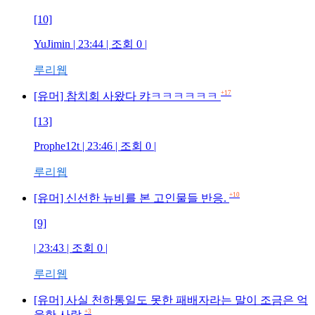
[10]
YuJimin
| 23:44 | 조회
0
|
루리웹
+17
[유머] 참치회 사왔다 캬ㅋㅋㅋㅋㅋㅋ
[13]
Prophe12t
| 23:46 | 조회
0
|
루리웹
+10
[유머] 신선한 뉴비를 본 고인물들 반응.
[9]
| 23:43 | 조회
0
|
루리웹
[유머] 사실 천하통일도 못한 패배자라는 말이 조금은 억
+3
울한 사람