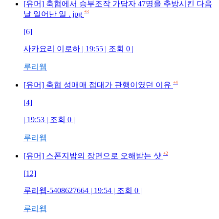
[유머] 축협에서 승부조작 가담자 47명을 추방시킨 다음
+3
날 일어난 일 . jpg
[6]
사카요리 이로하
| 19:55 | 조회
0
|
루리웹
+4
[유머] 축협 성매매 접대가 관행이였던 이유
[4]
| 19:53 | 조회
0
|
루리웹
+2
[유머] 스폰지밥의 장면으로 오해받는 샷
[12]
루리웹-5408627664
| 19:54 | 조회
0
|
루리웹