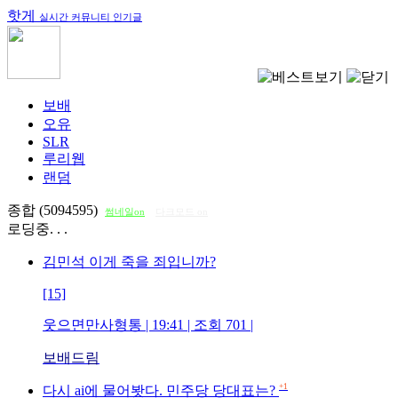
핫게
실시간 커뮤니티 인기글
보배
오유
SLR
루리웹
랜덤
종합 (5094595)
썸네일on
다크모드 on
로딩중. . .
김민석 이게 죽을 죄입니까?
[15]
웃으면만사형통
| 19:41 | 조회
701
|
보배드림
+1
다시 ai에 물어봣다. 민주당 당대표는?