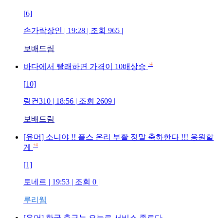
[6]
손가락장인
| 19:28 | 조회
965
|
보배드림
+4
바다에서 빨래하면 가격이 10배상승
[10]
링컨310
| 18:56 | 조회
2609
|
보배드림
[유머] 소니야 !! 플스 온리 부활 정말 축하한다 !!! 응원할
+4
게
[1]
토네르
| 19:53 | 조회
0
|
루리웹
[유머] 한국 축구는 오늘로 서비스 종료다