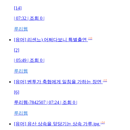
[14]
| 07:32 | 조회
0
|
루리웹
+13
[유머] 리센느) 어쩌다보니 특별출연
[2]
| 05:49 | 조회
0
|
루리웹
+12
[유머] 벤투가 축협에게 일침을 가하는 장면
[6]
루리웹-7842507
| 07:24 | 조회
0
|
루리웹
+14
[유머] 유산 상속을 앞당기는 상속 가루.jpg