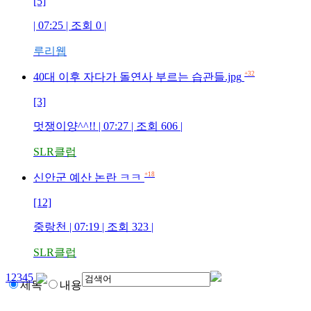
[5]
| 07:25 | 조회
0
|
루리웹
+32
40대 이후 자다가 돌연사 부르는 습관들.jpg
[3]
멋쟁이양^^!!
| 07:27 | 조회
606
|
SLR클럽
+18
신안군 예산 논란 ㅋㅋ
[12]
중랑천
| 07:19 | 조회
323
|
SLR클럽
1
2
3
4
5
제목
내용