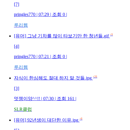
[7]
pringles770
| 07:29 | 조회
0
|
루리웹
+9
[유머] 그냥 기차를 많이 타보기만 한 청년들.gif
[4]
pringles770
| 07:21 | 조회
0
|
루리웹
+26
자식이 한심해도 절대 하지 말 것들.jpg
[3]
멋쟁이양^^!!
| 07:30 | 조회
161
|
SLR클럽
+8
[유머] 92년생이 대단한 이유.jpg