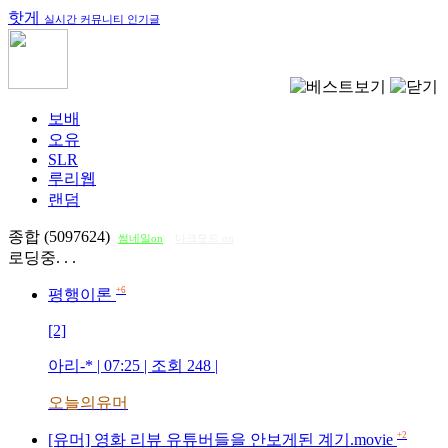
핫게
실시간 커뮤니티 인기글
보배
오유
SLR
루리웹
랜덤
종합 (5097624)
썸네일on
다크모드 on
로딩중. . .
+6
평행이론
[2]
아리-*
| 07:25 | 조회
248
|
오늘의유머
+2
[유머] 영화 리뷰 유튜버들을 안보게된 계기.movie