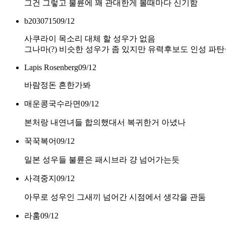
그건 그렇고 불륜에 꽤 관대한게 볼때마다 신기함
b2030715
09/12
사쿠라이 목소리 대체 할 성우가 없음
그나마(?) 비슷한 성우가 좀 있지만 유력후보도 인성 파탄
Lapis Rosenberg
09/12
바람정돈 흔한가봐
매운콩국수라면
09/12
본처랑 내연녀들 합의했대서 복귀한거 아녔나
꾹꾹복어
09/12
일본 성우들 불륜은 패시브라 걍 넘어가는듯
사격중지
09/12
아무로 성우인 그새끼 넘어간 시점에서 생각을 관둠
라훔
09/12