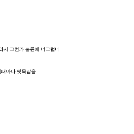
라서 그런가 불륜에 너그럽네
길때마다 뒷목잡음