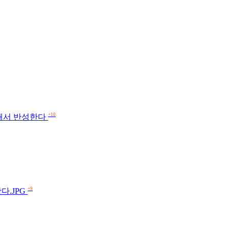
+10
각해서 반성한다
+9
다.JPG