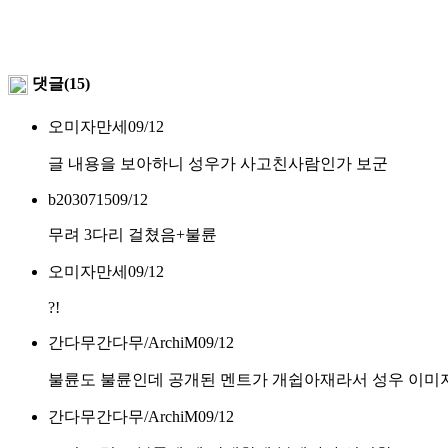
댓글(15)
오미자만세
09/12
글 내용을 보아하니 성우가 사고친사람인가 보군
b2030715
09/12
무려 3다리 걸쳤음+불륜
오미자만세
09/12
?!
간다무간다무/ArchiM
09/12
불륜도 불륜인데 공개된 멘트가 개쉽아재라서 성우 이미
간다무간다무/ArchiM
09/12