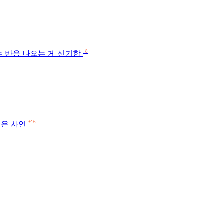
+8
는 반응 나오는 게 신기함
+16
찾은 사연