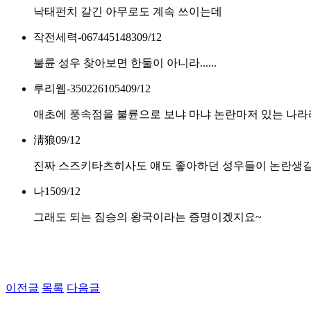
낙태펀치 갈긴 아무로도 계속 쓰이는데
작전세력-0674451483
09/12
불륜 성우 찾아보면 한둘이 아니라......
루리웹-3502261054
09/12
애초에 풍속점을 불륜으로 보냐 마냐 논란마저 있는 나라
淸狼
09/12
진짜 스즈키타츠히사도 얘도 좋아하던 성우들이 논란생
나15
09/12
그래도 되는 짐승의 왕국이라는 증명이겠지요~
이전글
목록
다음글