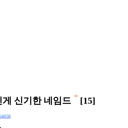
+66
갈린게 신기한 네임드
[15]
64058