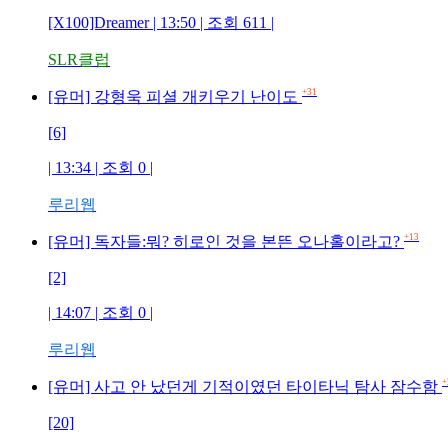
[X100]Dreamer | 13:50 | 조회 611 |
SLR클럽
+31
[유머] 강형욱 피셜 개키우기 난이도
[6]
| 13:34 | 조회 0 |
루리웹
+13
[유머] 독자들:뭐? 히로인 것을 본뜬 오나홀이라고?
[2]
| 14:07 | 조회 0 |
루리웹
+
[유머] 사고 안 났던게 기적이였던 타이타닉 탐사 잠수함
[20]