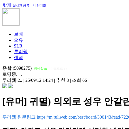
핫게
실시간 커뮤니티 인기글
보배
오유
SLR
루리웹
랜덤
종합 (5098275)
썸네일on
다크모드 on
로딩중. . .
루리웹-2..
|
25/09/12 14:24
|
추천 8
|
조회 66
[유머] 귀멸) 의외로 성우 안
루리웹 원문링크 https://m.ruliweb.com/best/board/300143/read/722