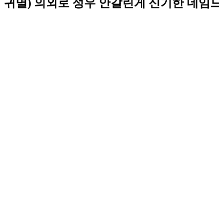
귀멸) 의외로 성우 안갈린게 신기한 네임