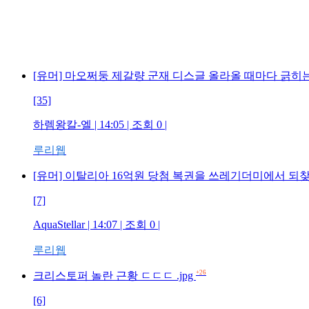
[유머] 마오쩌둥 제갈량 군재 디스글 올라올 때마다 긁히
[35]
하렘왕칼-엘 | 14:05 | 조회 0 |
루리웹
[유머] 이탈리아 16억원 당첨 복권을 쓰레기더미에서 되
[7]
AquaStellar | 14:07 | 조회 0 |
루리웹
+26
크리스토퍼 놀란 근황 ㄷㄷㄷ .jpg
[6]