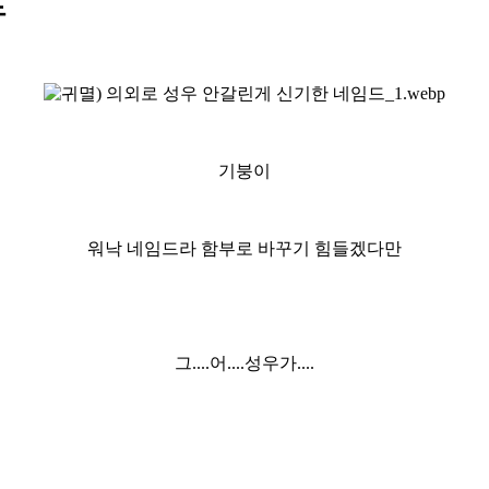
드
기붕이
워낙 네임드라 함부로 바꾸기 힘들겠다만
그....어....성우가....