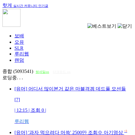
핫게
실시간 커뮤니티 인기글
보배
오유
SLR
루리웹
랜덤
종합 (5093541)
썸네일on
다크모드 on
로딩중. . .
[유머] 어디서 많이본거 같은 마블격겜 데드풀 모션들
[7]
| 12:15 | 조회
0
|
루리웹
+3
[유머] '과자 먹으려다 머쓱' 2500만 조회수 아기영상