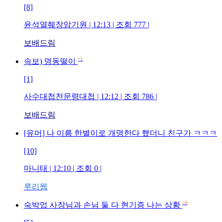
[8]
윤석열췌장암기원
| 12:13 | 조회
777
|
보배드림
+1
속보) 명동떨이
[1]
사수대첩천문령대첩
| 12:12 | 조회
786
|
보배드림
[유머] 나 이름 한별이로 개명한다 했더니 친구가 ㅋㅋㅋ
[10]
마니태
| 12:10 | 조회
0
|
루리웹
+4
숙박업 사장님과 손님 둘 다 현기증 나는 상황