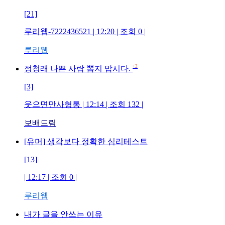
[21]
루리웹-7222436521
| 12:20 | 조회
0
|
루리웹
+3
정청래 나쁜 사람 뽑지 맙시다.
[3]
웃으면만사형통
| 12:14 | 조회
132
|
보배드림
[유머] 생각보다 정확한 심리테스트
[13]
| 12:17 | 조회
0
|
루리웹
내가 글을 안쓰는 이유