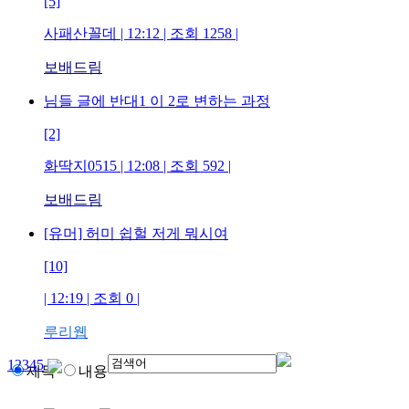
[5]
사패산꼴데
| 12:12 | 조회
1258
|
보배드림
님들 글에 반대1 이 2로 변하는 과정
[2]
화딱지0515
| 12:08 | 조회
592
|
보배드림
[유머] 허미 쉽헐 저게 뭐시여
[10]
| 12:19 | 조회
0
|
루리웹
1
2
3
4
5
제목
내용