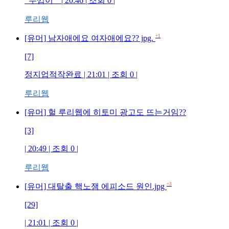
_두껍이 _ | 20:46 | 조회 0 |
루리웹
+1
[유머] 남자애에요 여자애에요?? jpg.
[7]
정지업적작완료 | 21:01 | 조회 0 |
루리웹
[유머] 헐 루리웹에 히토미 광고도 뜨는거임??
[3]
| 20:49 | 조회 0 |
루리웹
+3
[유머] 대탈출 핵노잼 에피소드 원인.jpg
[29]
| 21:01 | 조회 0 |