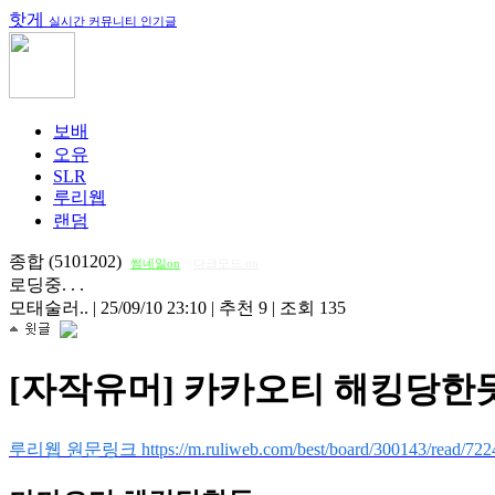
핫게
실시간 커뮤니티 인기글
보배
오유
SLR
루리웹
랜덤
종합 (5101202)
썸네일on
다크모드 on
로딩중. . .
모태술러..
|
25/09/10 23:10
|
추천 9
|
조회 135
[자작유머] 카카오티 해킹당한
루리웹 원문링크 https://m.ruliweb.com/best/board/300143/read/722