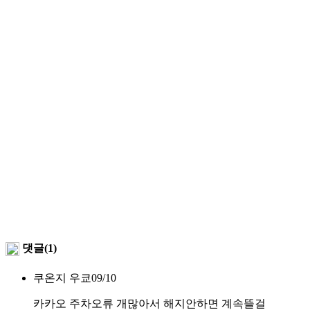
댓글(1)
쿠온지 우쿄
09/10
카카오 주차오류 개많아서 해지안하면 계속뜰걸