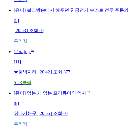
[유머] 불교방송에서 해주던 천공전기 슈라토 전투 주문의
[5]
| 20:53 | 조회 0 |
루리웹
+4
운장.jpg
[11]
★물병자리 | 20:42 | 조회 377 |
SLR클럽
+6
[유머] 없는 게 없는 프리큐어의 역사
[8]
쉬다가는곳 | 20:55 | 조회 0 |
루리웹