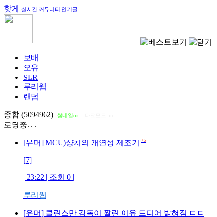
핫게
실시간 커뮤니티 인기글
보배
오유
SLR
루리웹
랜덤
종합 (5094962)
썸네일on
다크모드 on
로딩중. . .
+5
[유머] MCU)샹치의 개연성 제조기
[7]
| 23:22 | 조회
0
|
루리웹
[유머] 클린스만 감독이 짤린 이유 드디어 밝혀짐 ㄷㄷ