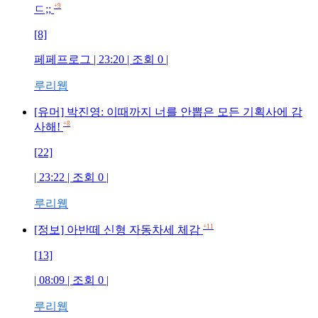
+9
ㄷ;;
[8]
페페프로그
| 23:20 | 조회
0
|
루리웹
[유머] 박진영: 이때까지 너를 안뽑은 모든 기획사에 감
+8
사해!
[22]
| 23:22 | 조회
0
|
루리웹
+11
[정보] 아반떼 신형 자동차세 체감
[13]
| 08:09 | 조회
0
|
루리웹