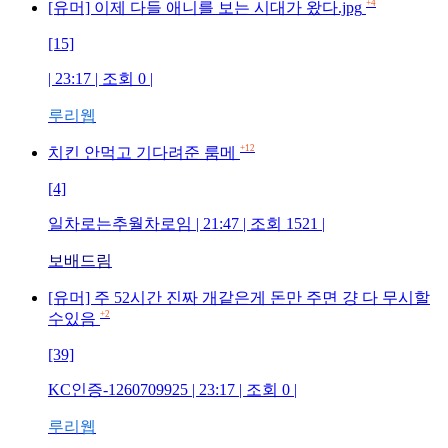
+4
[유머] 이제 다들 애니를 보는 시대가 왔다.jpg
[15]
| 23:17 | 조회
0
|
루리웹
+12
치킨 안먹고 기다려준 룸메
[4]
일차로는추월차로임
| 21:47 | 조회
1521
|
보배드림
[유머] 주 52시간 진짜 개같은게 돈만 주면 걍 다 무시할
+2
수있음
[39]
KC인증-1260709925
| 23:17 | 조회
0
|
루리웹