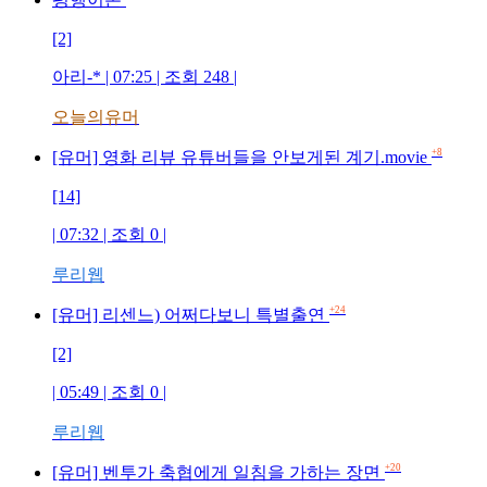
[2]
아리-*
| 07:25 | 조회
248
|
오늘의유머
+8
[유머] 영화 리뷰 유튜버들을 안보게된 계기.movie
[14]
| 07:32 | 조회
0
|
루리웹
+24
[유머] 리센느) 어쩌다보니 특별출연
[2]
| 05:49 | 조회
0
|
루리웹
+20
[유머] 벤투가 축협에게 일침을 가하는 장면