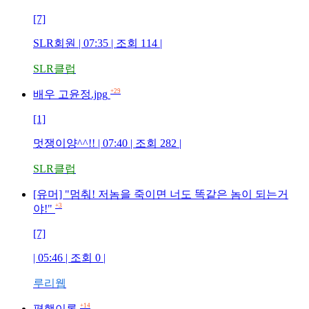
[7]
SLR회원
| 07:35 | 조회
114
|
SLR클럽
+29
배우 고윤정.jpg
[1]
멋쟁이양^^!!
| 07:40 | 조회
282
|
SLR클럽
[유머] "멈춰! 저놈을 죽이면 너도 똑같은 놈이 되는거
+3
야!"
[7]
| 05:46 | 조회
0
|
루리웹
+14
평행이론