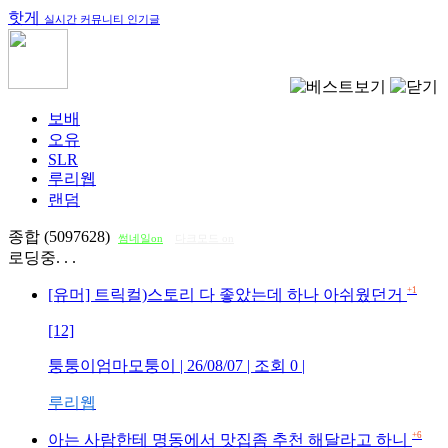
핫게
실시간 커뮤니티 인기글
보배
오유
SLR
루리웹
랜덤
종합 (5097628)
썸네일on
다크모드 on
로딩중. . .
+1
[유머] 트릭컬)스토리 다 좋았는데 하나 아쉬웠던거
[12]
퉁퉁이엄마모퉁이
| 26/08/07 | 조회
0
|
루리웹
+6
아는 사람한테 명동에서 맛집좀 추천 해달라고 하니