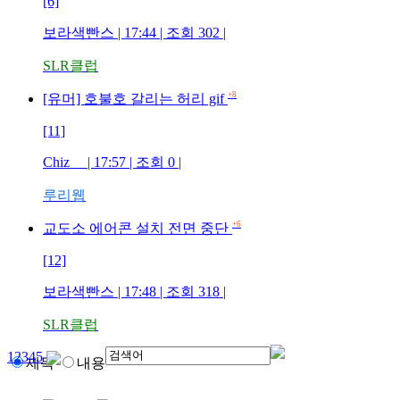
[6]
보라색빤스
| 17:44 | 조회
302
|
SLR클럽
+8
[유머] 호불호 갈리는 허리 gif
[11]
Chiz
| 17:57 | 조회
0
|
루리웹
+6
교도소 에어콘 설치 전면 중단
[12]
보라색빤스
| 17:48 | 조회
318
|
SLR클럽
1
2
3
4
5
제목
내용