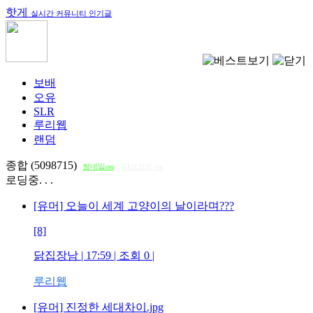
핫게
실시간 커뮤니티 인기글
보배
오유
SLR
루리웹
랜덤
종합 (5098715)
썸네일on
다크모드 on
로딩중. . .
[유머] 오늘이 세계 고양이의 날이라며???
[8]
닭집장남
| 17:59 | 조회
0
|
루리웹
[유머] 진정한 세대차이.jpg