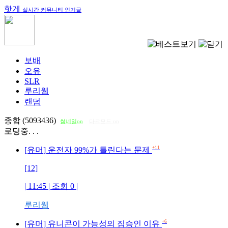
핫게
실시간 커뮤니티 인기글
보배
오유
SLR
루리웹
랜덤
종합 (5093436)
썸네일on
다크모드 on
로딩중. . .
+11
[유머] 운전자 99%가 틀린다는 문제
[12]
| 11:45 | 조회
0
|
루리웹
+6
[유머] 유니콘이 가능성의 짐승인 이유