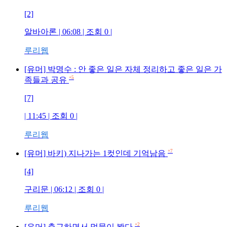
[2]
알바아론
| 06:08 | 조회
0
|
루리웹
[유머] 박명수 : 안 좋은 일은 자체 정리하고 좋은 일은 가
+5
족들과 공유
[7]
| 11:45 | 조회
0
|
루리웹
+7
[유머] 바키) 지나가는 1컷인데 기억남음
[4]
구리문
| 06:12 | 조회
0
|
루리웹
+2
[유머] 출근하면서 멍뭉이 봤다