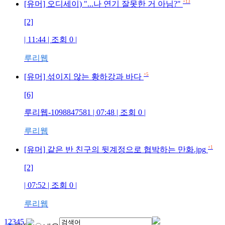
+13
[유머] 오디세이) "...나 연기 잘못한 거 아님?"
[2]
| 11:44 | 조회
0
|
루리웹
+5
[유머] 섞이지 않는 황하강과 바다
[6]
루리웹-1098847581
| 07:48 | 조회
0
|
루리웹
+1
[유머] 같은 반 친구의 뒷계정으로 협박하는 만화.jpg
[2]
| 07:52 | 조회
0
|
루리웹
1
2
3
4
5