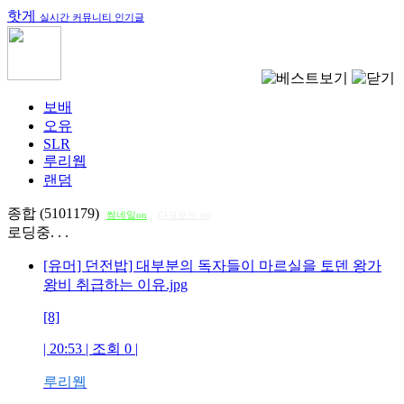
핫게
실시간 커뮤니티 인기글
보배
오유
SLR
루리웹
랜덤
종합 (5101179)
썸네일on
다크모드 on
로딩중. . .
[유머] 던전밥] 대부분의 독자들이 마르실을 토덴 왕가
왕비 취급하는 이유.jpg
[8]
| 20:53 | 조회
0
|
루리웹