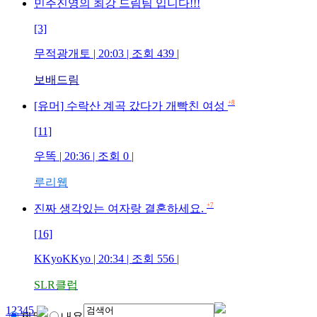
민주진영의 최강 드림팀 입니다!!!
[3]
무적광개토
| 20:03 | 조회
439
|
보배드림
+8
[유머] 수락산 계곡 갔다가 개빡친 여성
[11]
우똑
| 20:36 | 조회
0
|
루리웹
+7
진짜 생각있는 여자랑 결혼하세요.
[16]
KKyoKKyo
| 20:34 | 조회
556
|
SLR클럽
1
2
3
4
5
제목
내용