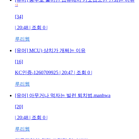
+3
[34]
| 20:48 | 조회
0
|
루리웹
[유머] MCU) 샹치가 개쩌는 이유
[16]
KC인증-1260709925
| 20:47 | 조회
0
|
루리웹
[유머] 아무거나 먹자는 빌런 퇴치법.manhwa
[20]
| 20:48 | 조회
0
|
루리웹