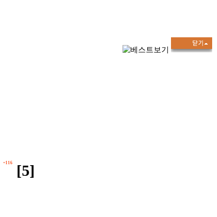
+116
[5]