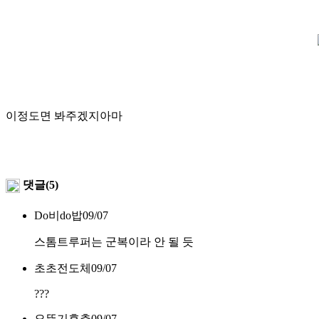
이정도면 봐주겠지아마
댓글(5)
Do비do밥
09/07
스톰트루퍼는 군복이라 안 될 듯
초초전도체
09/07
???
오뚜기후추
09/07