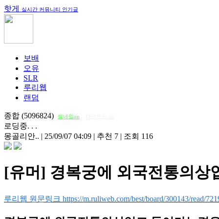
핫게
실시간 커뮤니티 인기글
보배
오유
SLR
루리웹
랜덤
종합 (5096824)
썸네일on
다크모드 on
로딩중. . .
몽골리안..
|
25/09/07 04:09
|
추천 7
|
조회 116
[유머] 경복궁에 외국전통의
루리웹 원문링크 https://m.ruliweb.com/best/board/300143/read/721