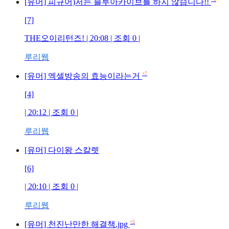
[유머] 피규어)저는 블루아카이브를 하지 않습니다!!
[7]
THE오이리턴즈! | 20:08 | 조회 0 |
루리웹
+7
[유머] 엑셀방송의 효능이라는거
[4]
| 20:12 | 조회 0 |
루리웹
[유머] 다이왕 스칼렛
[6]
| 20:10 | 조회 0 |
루리웹
+5
[유머] 천진난만한 해결책.jpg