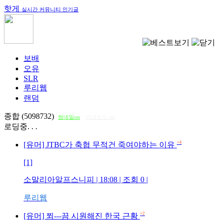
핫게
실시간 커뮤니티 인기글
보배
오유
SLR
루리웹
랜덤
종합 (5098732)
썸네일on
다크모드 on
로딩중. . .
+4
[유머] JTBC가 축협 무적건 죽여야하는 이유
[1]
소말리아알프스니피
| 18:08 | 조회
0
|
루리웹
+2
[유머] 쬐---끔 시원해진 한국 근황