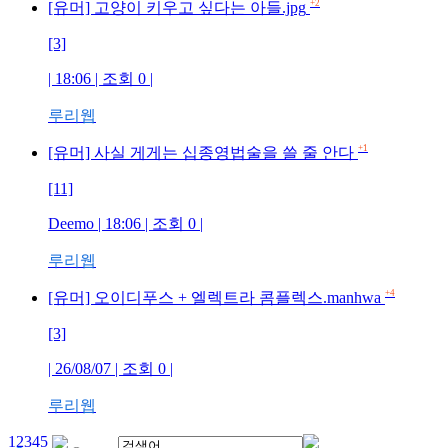
+2
[유머] 고양이 키우고 싶다는 아들.jpg
[3]
| 18:06 | 조회
0
|
루리웹
+1
[유머] 사실 게게는 십종영법술을 쓸 줄 안다
[11]
Deemo
| 18:06 | 조회
0
|
루리웹
+4
[유머] 오이디푸스 + 엘렉트라 콤플렉스.manhwa
[3]
| 26/08/07 | 조회
0
|
루리웹
1
2
3
4
5