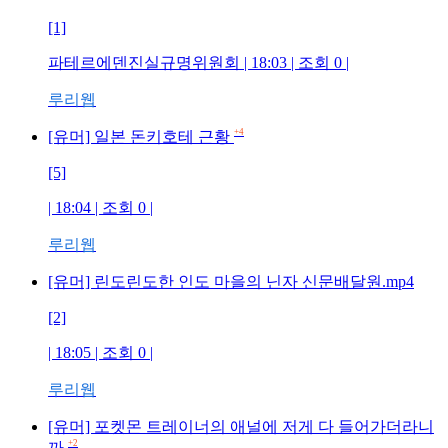
[1]
파테르에덴진실규명위원회
| 18:03 | 조회
0
|
루리웹
+4
[유머] 일본 돈키호테 근황
[5]
| 18:04 | 조회
0
|
루리웹
[유머] 린도린도한 인도 마을의 닌자 신문배달원.mp4
[2]
| 18:05 | 조회
0
|
루리웹
[유머] 포켓몬 트레이너의 애널에 저게 다 들어가더라니
+2
까