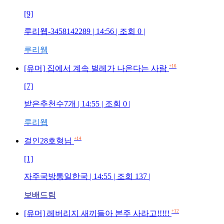
[9]
루리웹-3458142289
| 14:56 | 조회
0
|
루리웹
+16
[유머] 집에서 계속 벌레가 나온다는 사람
[7]
받은추천수7개
| 14:55 | 조회
0
|
루리웹
+14
걸인28호형님
[1]
자주국방통일한국
| 14:55 | 조회
137
|
보배드림
+12
[유머] 레버리지 새끼들아 본주 사라고!!!!!