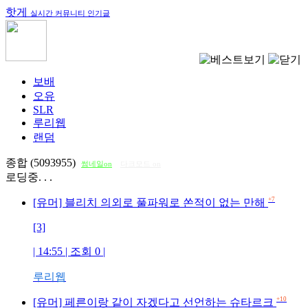
핫게
실시간 커뮤니티 인기글
보배
오유
SLR
루리웹
랜덤
종합 (5093955)
썸네일on
다크모드 on
로딩중. . .
+7
[유머] 블리치 의외로 풀파워로 쏜적이 없는 만해
[3]
| 14:55 | 조회
0
|
루리웹
+10
[유머] 페른이랑 같이 자겠다고 선언하는 슈타르크