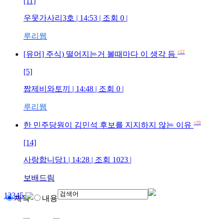
[11]
우뭇가사리3호
| 14:53 | 조회
0
|
루리웹
+12
[유머] 주식) 떨어지는거 볼때마다 이 생각 듬
[5]
짭제비와토끼
| 14:48 | 조회
0
|
루리웹
+20
한 민주당원이 김민석 후보를 지지하지 않는 이유
[14]
사랑합니당1
| 14:28 | 조회
1023
|
보배드림
1
2
3
4
5
제목
내용