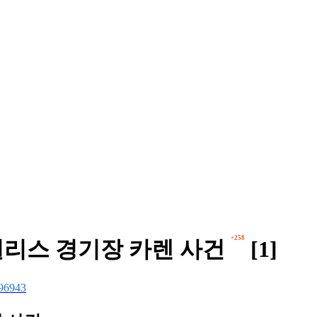
+258
 필리스 경기장 카렌 사건
[1]
96943