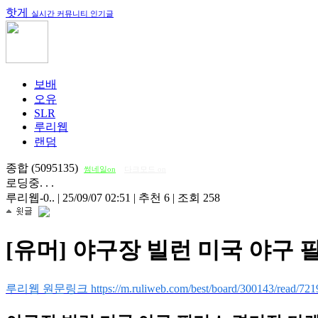
핫게
실시간 커뮤니티 인기글
보배
오유
SLR
루리웹
랜덤
종합 (5095135)
썸네일on
다크모드 on
로딩중. . .
루리웹-0..
|
25/09/07 02:51
|
추천 6
|
조회 258
[유머] 야구장 빌런 미국 야구
루리웹 원문링크 https://m.ruliweb.com/best/board/300143/read/721