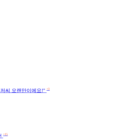
+3
카 아저씨 오랜만이에요!"
+15
건