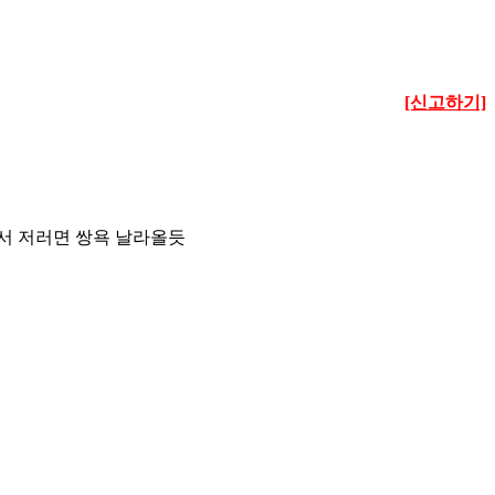
[신고하기]
서 저러면 쌍욕 날라올듯