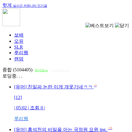
핫게
실시간 커뮤니티 인기글
보배
오유
SLR
루리웹
랜덤
종합 (5104405)
썸네일on
다크모드 on
로딩중. . .
+4
[유머] 친일파 논란 이게 개웃기네ㅋㅋ
[12]
| 05:02 | 조회
0
|
루리웹
+19
[유머] 홍석천의 비밀을 아는 국정원 요원 jpg.