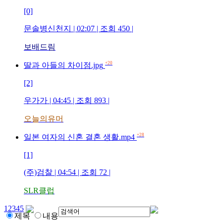
[0]
문솔병신천지
| 02:07 | 조회
450
|
보배드림
+20
딸과 아들의 차이점.jpg
[2]
우가가
| 04:45 | 조회
893
|
오늘의유머
+28
일본 여자의 신혼 결혼 생활.mp4
[1]
(주)검찰
| 04:54 | 조회
72
|
SLR클럽
1
2
3
4
5
제목
내용