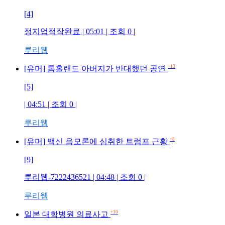
[4]
정지업적작완료
| 05:01 | 조회
0
|
루리웹
+13
[유머] 톰홀랜드 아버지가 반대했던 공연
[5]
| 04:51 | 조회
0
|
루리웹
+8
[유머] 백신 음모론에 심취한 트럼프 근황
[9]
루리웹-7222436521
| 04:48 | 조회
0
|
루리웹
+10
일본 대학병원 의료사고