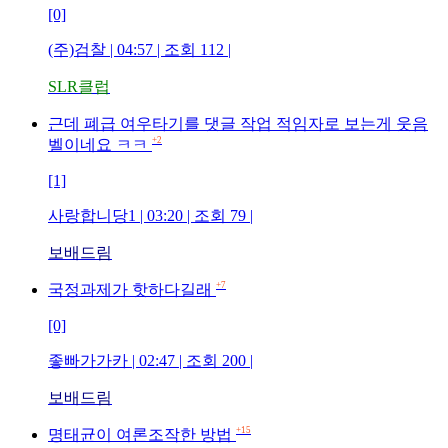
[0]
(주)검찰
| 04:57 | 조회
112
|
SLR클럽
근데 폐급 여우타기를 댓글 작업 적임자로 보는게 웃음
+2
벨이네요 ㅋㅋ
[1]
사랑합니당1
| 03:20 | 조회
79
|
보배드림
+7
국정과제가 핫하다길래
[0]
좋빠가가카
| 02:47 | 조회
200
|
보배드림
+15
명태균이 여론조작한 방법