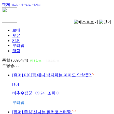
핫게
실시간 커뮤니티 인기글
보배
오유
SLR
루리웹
랜덤
종합 (5095474)
썸네일on
다크모드 on
로딩중. . .
+2
[유머] 미이쨩 애니 백지화는 아마도 안할듯?
[18]
비추수집꾼
| 09:24 | 조회
0
|
루리웹
+13
[유머] 주식)신나는 롤러코스터짤