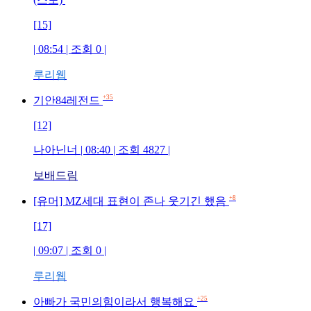
[15]
| 08:54 | 조회
0
|
루리웹
+35
기안84레전드
[12]
나아닌너
| 08:40 | 조회
4827
|
보배드림
+8
[유머] MZ세대 표현이 존나 웃기긴 했음
[17]
| 09:07 | 조회
0
|
루리웹
+25
아빠가 국민의힘이라서 행복해요