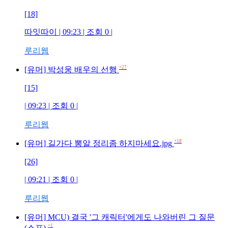
[18]
따잇따이
| 09:23 | 조회
0
|
루리웹
+27
[유머] 박성웅 배우의 선행
[15]
| 09:23 | 조회
0
|
루리웹
+18
[유머] 길가다 뽕알 정리좀 하지마세요.jpg
[26]
| 09:21 | 조회
0
|
루리웹
[유머] MCU) 결국 '그 캐릭터'에게도 나와버린 그 질문
+1
(스포)