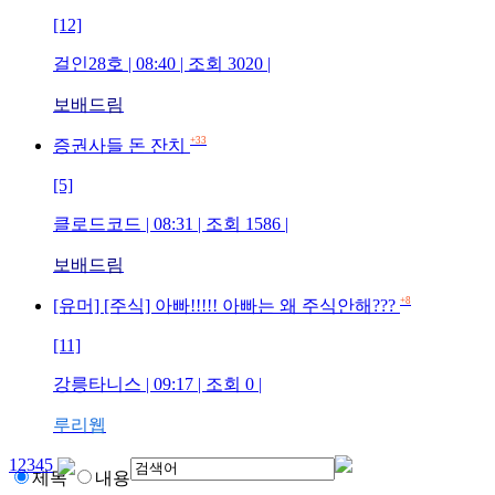
[12]
걸인28호
| 08:40 | 조회
3020
|
보배드림
+33
증권사들 돈 잔치
[5]
클로드코드
| 08:31 | 조회
1586
|
보배드림
+8
[유머] [주식] 아빠!!!!! 아빠는 왜 주식안해???
[11]
강릉타니스
| 09:17 | 조회
0
|
루리웹
1
2
3
4
5
제목
내용