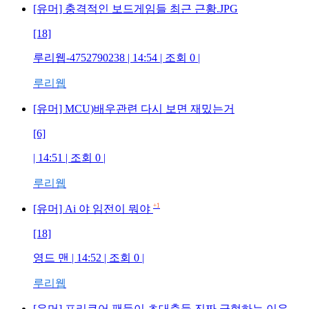
[유머] 충격적인 보드게임들 최근 근황.JPG
[18]
루리웹-4752790238
| 14:54 | 조회
0
|
루리웹
[유머] MCU)배우관련 다시 보면 재밌는거
[6]
| 14:51 | 조회
0
|
루리웹
+1
[유머] Ai 야 임전이 뭐야
[18]
영드 맨
| 14:52 | 조회
0
|
루리웹
[유머] 프리큐어 팬들이 초대충들 진짜 극혐하는 이유