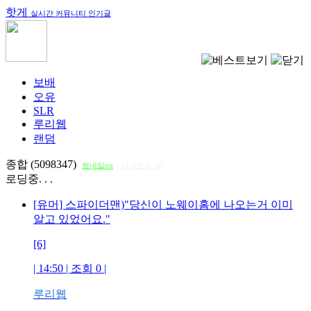
핫게
실시간 커뮤니티 인기글
보배
오유
SLR
루리웹
랜덤
종합 (5098347)
썸네일on
다크모드 on
로딩중. . .
[유머] 스파이더맨)"당신이 노웨이홈에 나오는거 이미
알고 있었어요."
[6]
| 14:50 | 조회
0
|
루리웹