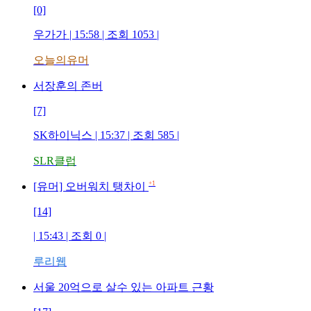
[0]
우가가
| 15:58 | 조회
1053
|
오늘의유머
서장훈의 존버
[7]
SK하이닉스
| 15:37 | 조회
585
|
SLR클럽
+1
[유머] 오버워치 탱차이
[14]
| 15:43 | 조회
0
|
루리웹
서울 20억으로 살수 있는 아파트 근황