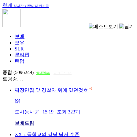
핫게
실시간 커뮤니티 인기글
보배
오유
SLR
루리웹
랜덤
종합 (5096249)
썸네일on
다크모드 on
로딩중. . .
+2
짜장면집 앞 경찰차 위에 있던것ㅎ
[9]
도시농사꾼
| 15:19 | 조회
3237
|
보배드림
XX고등학교의 강당 낙서 수준