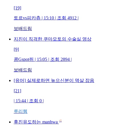
[19]
토르vs피카츄
| 15:10 | 조회
4912
|
보배드림
지진이 직격한 쿠마모토의 수술실 영상
[9]
콩Gspot쥐
| 15:05 | 조회
2894
|
보배드림
[유머] 실제로하면 높으신분이 멱살 잡음
[21]
| 15:44 | 조회
0
|
루리웹
+1
후진유도하는 manhwa