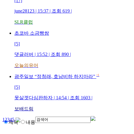
[17]
june28123
| 15:37 | 조회
619
|
SLR클럽
초코바 소금빵쌈
[5]
댓글러버
| 15:52 | 조회
890
|
오늘의유머
+1
광주일보 “정청래, 호남비하 하지마라”
[5]
못살겟다심판하자
| 14:54 | 조회
1603
|
보배드림
1
2
3
4
5
제목
내용